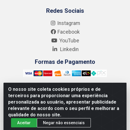
Redes Sociais
Instagram
Facebook
YouTube
Linkedin
Formas de Pagamento
O nosso site coleta cookies próprios e de
terceiros para proporcionar uma experiência
Kgmlan Distribuidora LTDA - CNPJ 18.217.682/0001-54 -
personalizada ao usuário, apresentar publicidade
Rua Pedro de Barros Cavalcante, 58 - Bultrins, Olinda/PE
relevante de acordo com o seu perfil e melhorar a
- CEP 53320-110
qualidade do nosso site.
Aceitar
Negar não essenciais