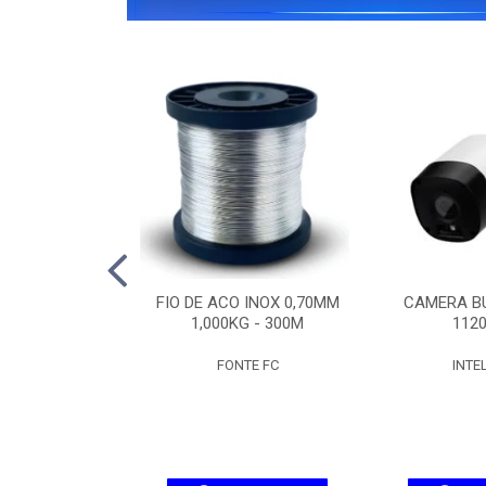
IPW 1300 MINI
FIO DE ACO INOX 0,70MM
CAMERA BU
SD
1,000KG - 300M
1120
ELBRAS
FONTE FC
INTE