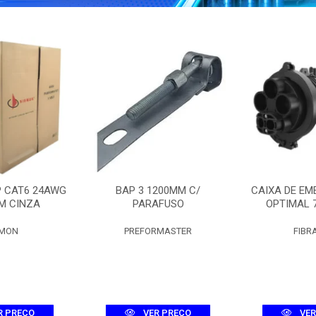
P CAT6 24AWG
BAP 3 1200MM C/
CAIXA DE EM
M CINZA
PARAFUSO
OPTIMAL 
EMON
PREFORMASTER
FIBR
R PREÇO
VER PREÇO
VER