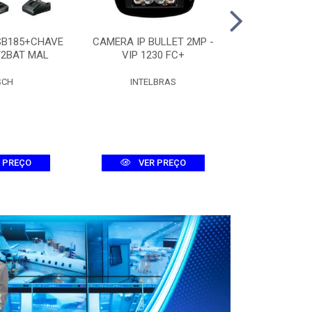
SB185+CHAVE
CAMERA IP BULLET 2MP -
CAMERA DOME
/2BAT MAL
VIP 1230 FC+
D 
SCH
INTELBRAS
INTEL
 PREÇO
VER PREÇO
VER