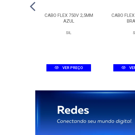
TOR TRI MDW-C
CABO FLEX 750V 2,5MM
CABO FLEX
A 3KA
AZUL
BR
WEG
SIL
S
R PREÇO
VER PREÇO
VE