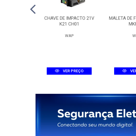
 DIG. MHDX
CHAVE DE IMPACTO 21V
MALETA DE 
-C DUAL
K21 CH01
MK
ELBRAS
WAP
W
R PREÇO
VER PREÇO
VE