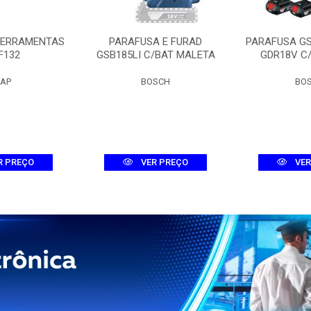
FERRAMENTAS
PARAFUSA E FURAD
PARAFUSA G
F132
GSB185LI C/BAT MALETA
GDR18V C
AP
BOSCH
BO
R PREÇO
VER PREÇO
VER