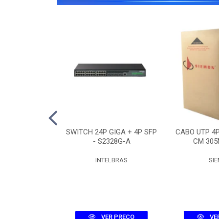
O 12F SM ASU-
SWITCH 24P GIGA + 4P SFP
CABO UTP 4
R (3KM)
- S2328G-A
CM 305
UMEC
INTELBRAS
SI
R PREÇO
VER PREÇO
VE