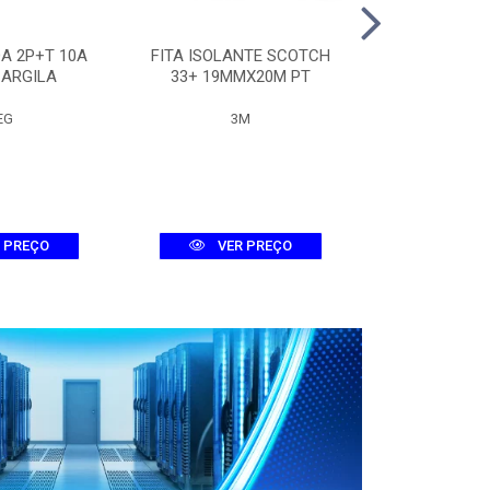
A 2P+T 10A
FITA ISOLANTE SCOTCH
QUADRO 
 ARGILA
33+ 19MMX20M PT
METALICO 30
EG
3M
LUMEP
 PREÇO
VER PREÇO
VER