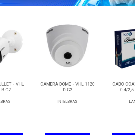
LLET - VHL
CAMERA DOME - VHL 1120
CABO COAX
 B G2
D G2
0,4/2,5
LBRAS
INTELBRAS
LA