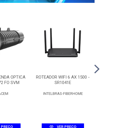
ENDA OPTICA
ROTEADOR WIFI 6 AX 1500 -
CAIXA CT
72 FO SVM
SR1041E
C/SPLITTER 
ACEM
INTELBRAS-FIBERHOME
FIBR
 PREÇO
VER PREÇO
VER