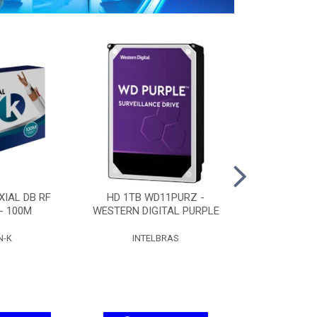
IAL DB RF
HD 1TB WD11PURZ -
HD 2TB WD
 - 100M
WESTERN DIGITAL PURPLE
WESTERN DIG
N-K
INTELBRAS
INTEL