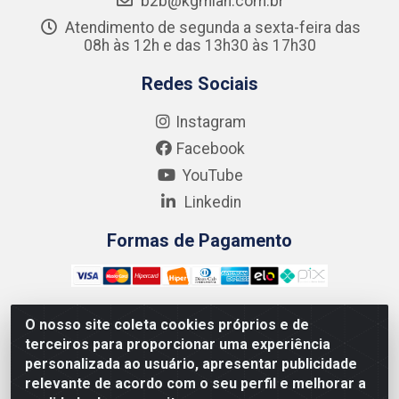
b2b@kgmlan.com.br
Atendimento de segunda a sexta-feira das
08h às 12h e das 13h30 às 17h30
Redes Sociais
Instagram
Facebook
YouTube
Linkedin
Formas de Pagamento
O nosso site coleta cookies próprios e de
terceiros para proporcionar uma experiência
Kgmlan Distribuidora LTDA - CNPJ 18.217.682/0001-54 -
personalizada ao usuário, apresentar publicidade
Rua Pedro de Barros Cavalcante, 58 - Bultrins, Olinda/PE
relevante de acordo com o seu perfil e melhorar a
- CEP 53320-110