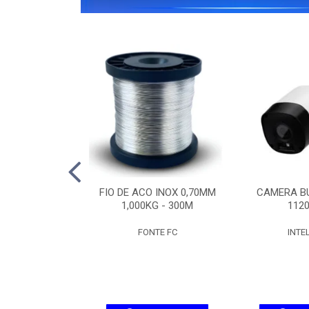
IPW 1300 MINI
FIO DE ACO INOX 0,70MM
CAMERA BU
SD
1,000KG - 300M
1120
ELBRAS
FONTE FC
INTE