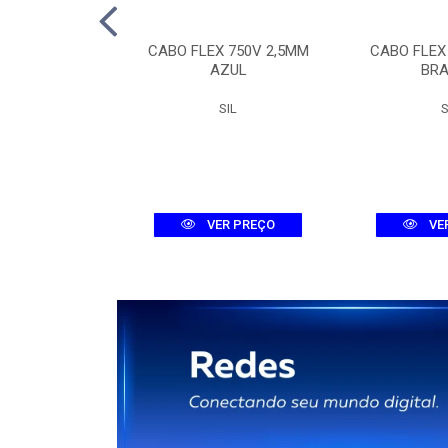
TOR TRI MDW-C
CABO FLEX 750V 2,5MM
CABO FLEX
A 3KA
AZUL
BR
WEG
SIL
S
R PREÇO
VER PREÇO
VE