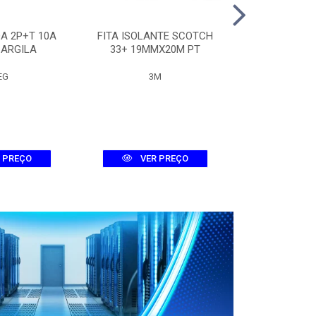
A 2P+T 10A
FITA ISOLANTE SCOTCH
QUADRO 
 ARGILA
33+ 19MMX20M PT
METALICO 30
EG
3M
LUMEP
 PREÇO
VER PREÇO
VER