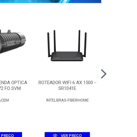
ENDA OPTICA
ROTEADOR WIFI 6 AX 1500 -
CAIXA CT
72 FO SVM
SR1041E
C/SPLITTER 
ACEM
INTELBRAS-FIBERHOME
FIBR
 PREÇO
VER PREÇO
VER