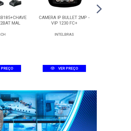
SB185+CHAVE
CAMERA IP BULLET 2MP -
CAMERA DOME
/2BAT MAL
VIP 1230 FC+
D 
SCH
INTELBRAS
INTEL
 PREÇO
VER PREÇO
VER