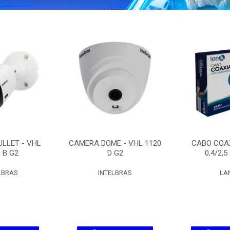
LLET - VHL
CAMERA DOME - VHL 1120
CABO COAX
 B G2
D G2
0,4/2,5
LBRAS
INTELBRAS
LA