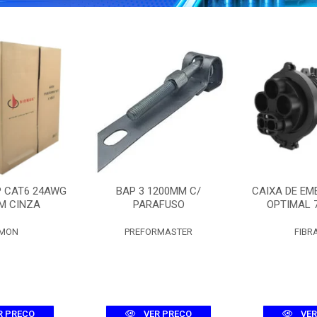
P CAT6 24AWG
BAP 3 1200MM C/
CAIXA DE EM
M CINZA
PARAFUSO
OPTIMAL 
EMON
PREFORMASTER
FIBR
R PREÇO
VER PREÇO
VER