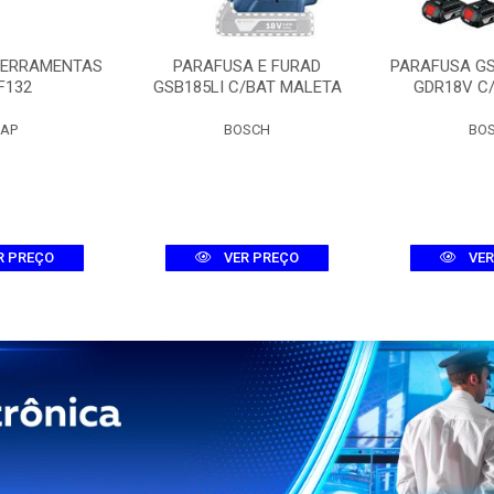
FERRAMENTAS
PARAFUSA E FURAD
PARAFUSA G
F132
GSB185LI C/BAT MALETA
GDR18V C
AP
BOSCH
BO
R PREÇO
VER PREÇO
VER