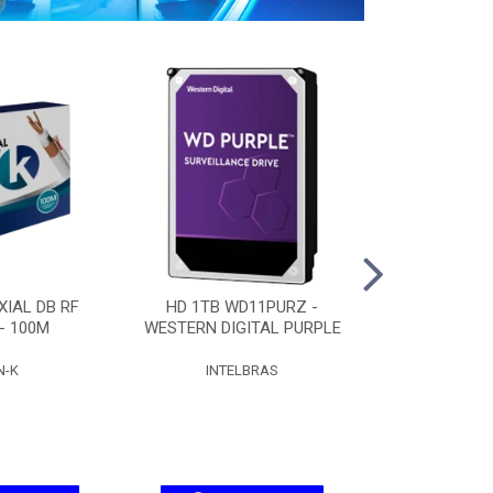
IAL DB RF
HD 1TB WD11PURZ -
HD 2TB WD
 - 100M
WESTERN DIGITAL PURPLE
WESTERN DIG
N-K
INTELBRAS
INTEL