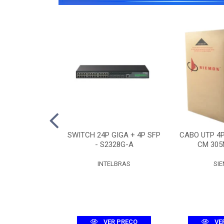
O 12F SM ASU-
SWITCH 24P GIGA + 4P SFP
CABO UTP 4
R (3KM)
- S2328G-A
CM 305
UMEC
INTELBRAS
SI
R PREÇO
VER PREÇO
VE