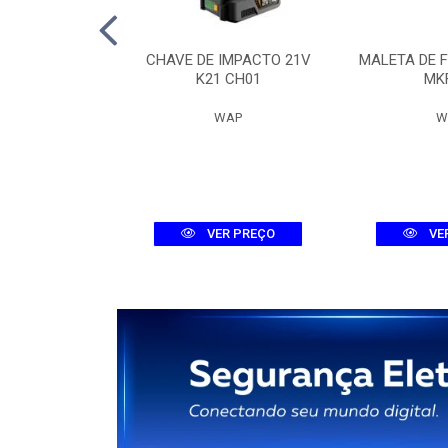
 DIG. MHDX
CHAVE DE IMPACTO 21V
MALETA DE 
-C DUAL
K21 CH01
MK
ELBRAS
WAP
W
R PREÇO
VER PREÇO
VE