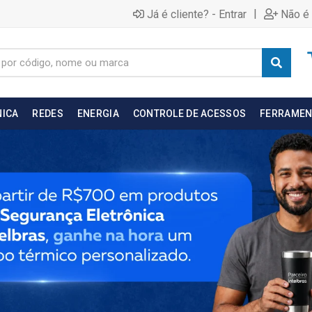
|
Já é cliente? - Entrar
Não é 
NICA
REDES
ENERGIA
CONTROLE DE ACESSOS
FERRAMEN