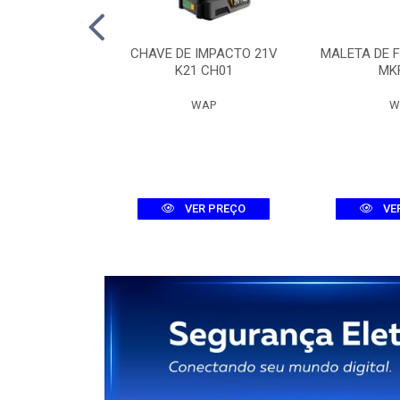
 DIG. MHDX
CHAVE DE IMPACTO 21V
MALETA DE 
-C DUAL
K21 CH01
MK
ELBRAS
WAP
W
R PREÇO
VER PREÇO
VE