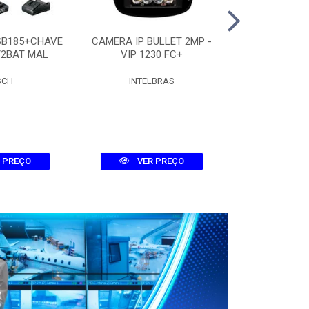
SB185+CHAVE
CAMERA IP BULLET 2MP -
CAMERA DOME
/2BAT MAL
VIP 1230 FC+
D 
SCH
INTELBRAS
INTEL
 PREÇO
VER PREÇO
VER