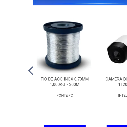
IPW 1300 MINI
FIO DE ACO INOX 0,70MM
CAMERA BU
SD
1,000KG - 300M
1120
ELBRAS
FONTE FC
INTE