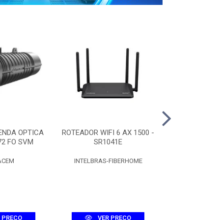
ENDA OPTICA
ROTEADOR WIFI 6 AX 1500 -
CAIXA CT
72 FO SVM
SR1041E
C/SPLITTER 
ACEM
INTELBRAS-FIBERHOME
FIBR
 PREÇO
VER PREÇO
VER