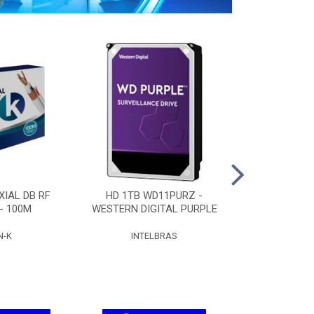
IAL DB RF
HD 1TB WD11PURZ -
HD 2TB WD
 - 100M
WESTERN DIGITAL PURPLE
WESTERN DIG
N-K
INTELBRAS
INTEL