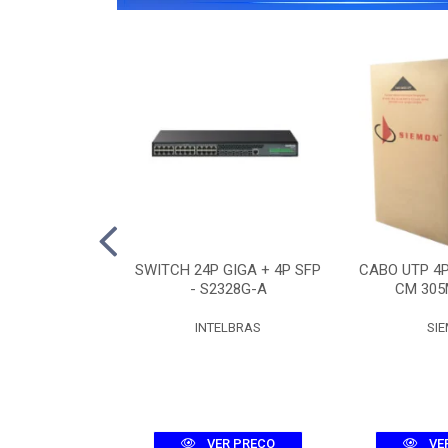
O 12F SM ASU-
SWITCH 24P GIGA + 4P SFP
CABO UTP 4
R (3KM)
- S2328G-A
CM 305
UMEC
INTELBRAS
SI
R PREÇO
VER PREÇO
VE