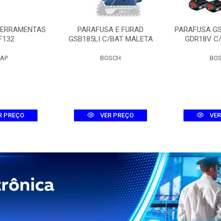
FERRAMENTAS
PARAFUSA E FURAD
PARAFUSA G
F132
GSB185LI C/BAT MALETA
GDR18V C
AP
BOSCH
BO
R PREÇO
VER PREÇO
VER