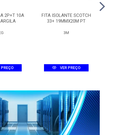
A 2P+T 10A
FITA ISOLANTE SCOTCH
QUADRO 
 ARGILA
33+ 19MMX20M PT
METALICO 30
EG
3M
LUMEP
 PREÇO
VER PREÇO
VER