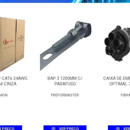
P CAT6 24AWG
BAP 3 1200MM C/
CAIXA DE EM
M CINZA
PARAFUSO
OPTIMAL 
EMON
PREFORMASTER
FIBR
R PREÇO
VER PREÇO
VER