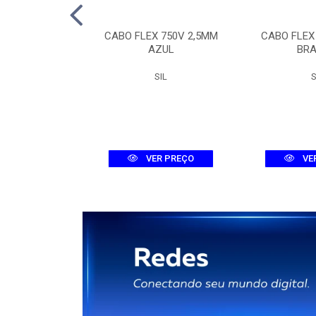
TOR TRI MDW-C
CABO FLEX 750V 2,5MM
CABO FLEX
A 3KA
AZUL
BR
WEG
SIL
S
R PREÇO
VER PREÇO
VE