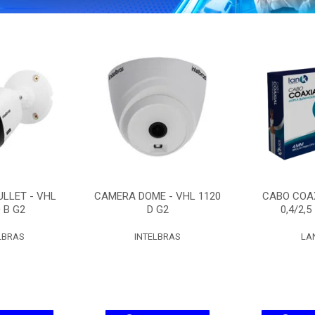
LLET - VHL
CAMERA DOME - VHL 1120
CABO COAX
 B G2
D G2
0,4/2,5
LBRAS
INTELBRAS
LA