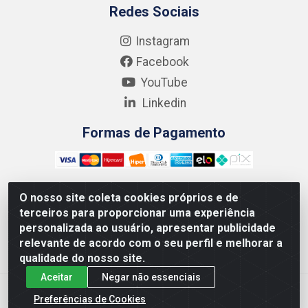
Redes Sociais
Instagram
Facebook
YouTube
Linkedin
Formas de Pagamento
O nosso site coleta cookies próprios e de
terceiros para proporcionar uma experiência
Kgmlan Distribuidora LTDA - CNPJ 18.217.682/0001-54 -
personalizada ao usuário, apresentar publicidade
Rua Pedro de Barros Cavalcante, 58 - Bultrins, Olinda/PE
relevante de acordo com o seu perfil e melhorar a
- CEP 53320-110
qualidade do nosso site.
Aceitar
Negar não essenciais
Preferências de Cookies