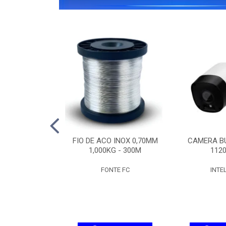
IPW 1300 MINI
FIO DE ACO INOX 0,70MM
CAMERA BU
SD
1,000KG - 300M
1120
ELBRAS
FONTE FC
INTE