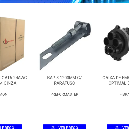
P CAT6 24AWG
BAP 3 1200MM C/
CAIXA DE EM
M CINZA
PARAFUSO
OPTIMAL 
EMON
PREFORMASTER
FIBR
R PREÇO
VER PREÇO
VER