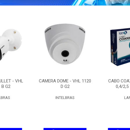
LLET - VHL
CAMERA DOME - VHL 1120
CABO COAX
 B G2
D G2
0,4/2,5
LBRAS
INTELBRAS
LA