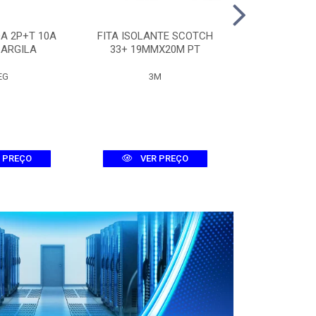
A 2P+T 10A
FITA ISOLANTE SCOTCH
QUADRO 
 ARGILA
33+ 19MMX20M PT
METALICO 30
EG
3M
LUMEP
 PREÇO
VER PREÇO
VER