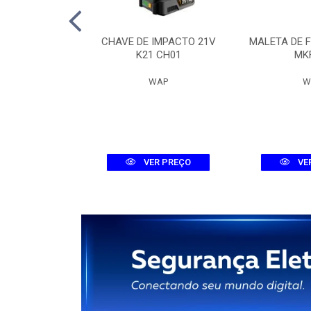
 DIG. MHDX
CHAVE DE IMPACTO 21V
MALETA DE 
-C DUAL
K21 CH01
MK
ELBRAS
WAP
W
R PREÇO
VER PREÇO
VE