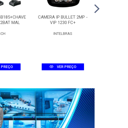
SB185+CHAVE
CAMERA IP BULLET 2MP -
CAMERA DOME
/2BAT MAL
VIP 1230 FC+
D 
SCH
INTELBRAS
INTEL
 PREÇO
VER PREÇO
VER