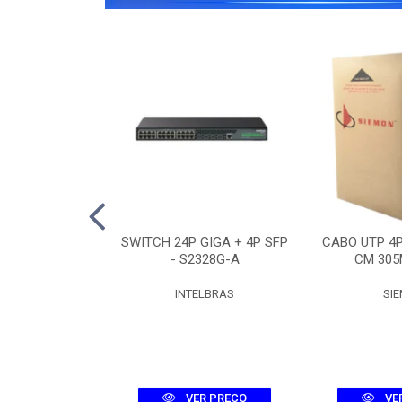
O 12F SM ASU-
SWITCH 24P GIGA + 4P SFP
CABO UTP 4
R (3KM)
- S2328G-A
CM 305
UMEC
INTELBRAS
SI
R PREÇO
VER PREÇO
VE