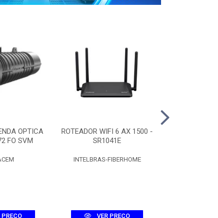
ENDA OPTICA
ROTEADOR WIFI 6 AX 1500 -
CAIXA CT
72 FO SVM
SR1041E
C/SPLITTER 
ACEM
INTELBRAS-FIBERHOME
FIBR
 PREÇO
VER PREÇO
VER