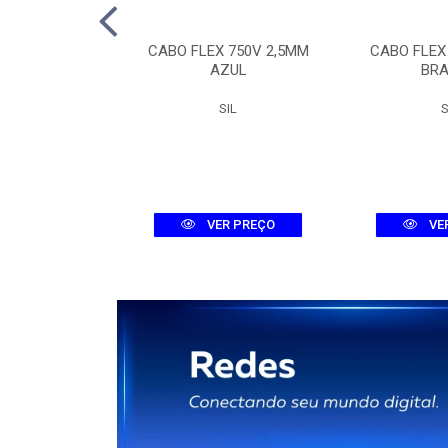
TOR TRI MDW-C
CABO FLEX 750V 2,5MM
CABO FLEX
A 3KA
AZUL
BR
WEG
SIL
S
R PREÇO
VER PREÇO
VE