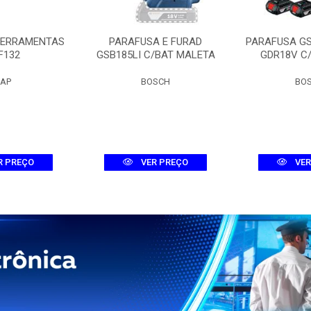
FERRAMENTAS
PARAFUSA E FURAD
PARAFUSA G
F132
GSB185LI C/BAT MALETA
GDR18V C
AP
BOSCH
BO
R PREÇO
VER PREÇO
VER