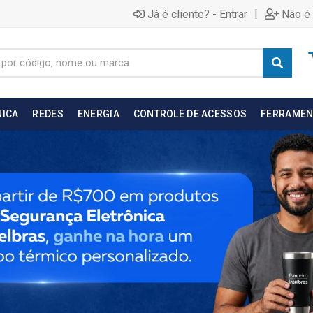
|
Já é cliente? - Entrar
Não é 
NICA
REDES
ENERGIA
CONTROLE DE ACESSOS
FERRAMEN