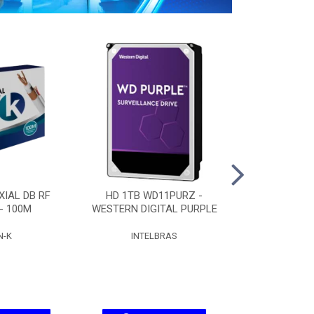
IAL DB RF
HD 1TB WD11PURZ -
HD 2TB WD
 - 100M
WESTERN DIGITAL PURPLE
WESTERN DIG
N-K
INTELBRAS
INTEL