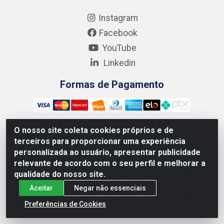
Instagram
Facebook
YouTube
Linkedin
Formas de Pagamento
O nosso site coleta cookies próprios e de
terceiros para proporcionar uma experiência
Kgmlan Distribuidora LTDA - CNPJ 18.217.682/0001-54 - Rua
personalizada ao usuário, apresentar publicidade
Pedro de Barros Cavalcante, 58 - Bultrins, Olinda/PE - CEP
relevante de acordo com o seu perfil e melhorar a
53320-110
qualidade do nosso site.
Aceitar
Negar não essenciais
Preferências de Cookies