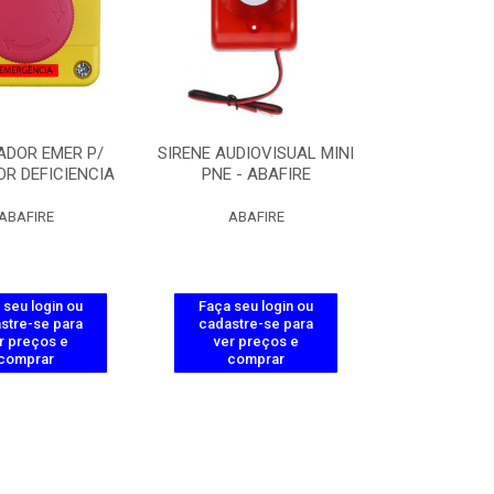
ADOR EMER P/
SIRENE AUDIOVISUAL MINI
R DEFICIENCIA
PNE - ABAFIRE
ABAFIRE
ABAFIRE
 seu login ou
Faça seu login ou
stre-se para
cadastre-se para
r preços e
ver preços e
comprar
comprar