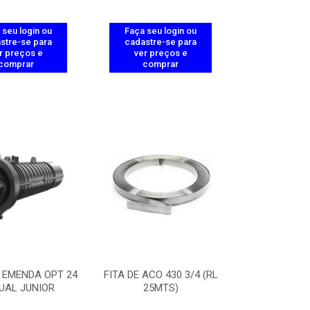
 seu login ou
Faça seu login ou
stre-se para
cadastre-se para
r preços e
ver preços e
comprar
comprar
 EMENDA OPT 24
FITA DE ACO 430 3/4 (RL
UAL JUNIOR
25MTS)