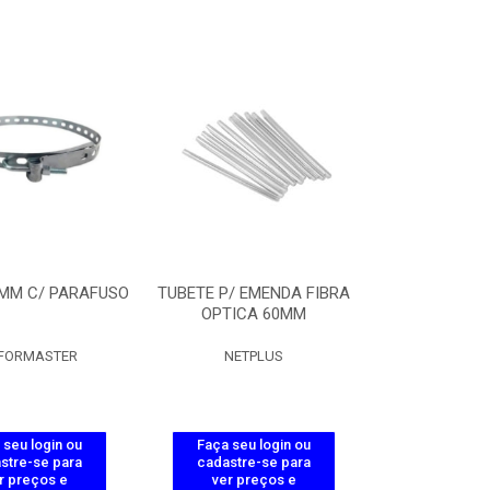
0MM C/ PARAFUSO
TUBETE P/ EMENDA FIBRA
OPTICA 60MM
FORMASTER
NETPLUS
 seu login ou
Faça seu login ou
stre-se para
cadastre-se para
r preços e
ver preços e