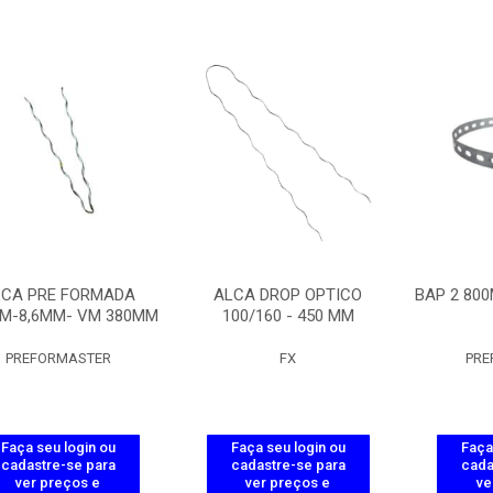
LCA PRE FORMADA
ALCA DROP OPTICO
BAP 2 80
MM-8,6MM- VM 380MM
100/160 - 450 MM
PREFORMASTER
FX
PRE
Faça seu login ou
Faça seu login ou
Faça
cadastre-se para
cadastre-se para
cada
ver preços e
ver preços e
ve