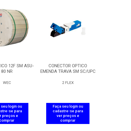
ICO 12F SM ASU-
CONECTOR OPTICO
80 NR
EMENDA TRAVA SM SC/UPC
WEC
2 FLEX
 seu login ou
Faça seu login ou
stre-se para
cadastre-se para
r preços e
ver preços e
comprar
comprar