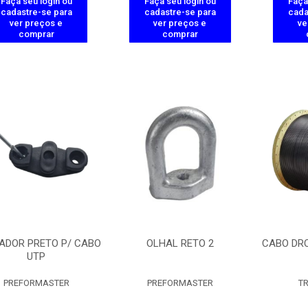
Faça seu login ou
Faça seu login ou
Faça
cadastre-se para
cadastre-se para
cada
ver preços e
ver preços e
ve
comprar
comprar
ADOR PRETO P/ CABO
OLHAL RETO 2
CABO DRO
UTP
PREFORMASTER
PREFORMASTER
T