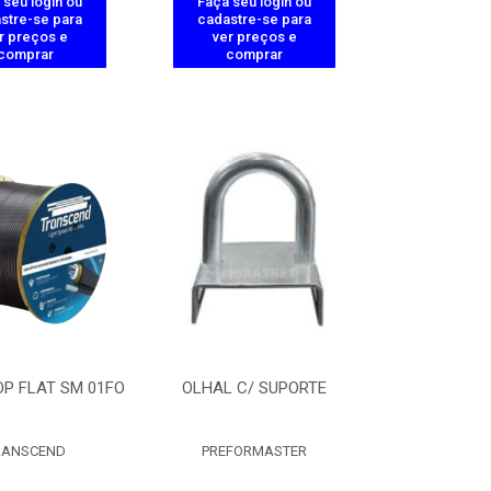
 seu login ou
Faça seu login ou
stre-se para
cadastre-se para
r preços e
ver preços e
comprar
comprar
P FLAT SM 01FO
OLHAL C/ SUPORTE
RANSCEND
PREFORMASTER