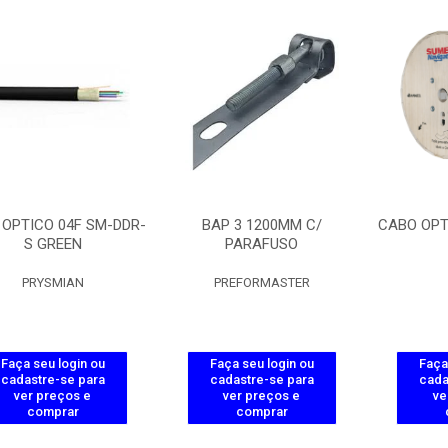
OPTICO 04F SM-DDR-
BAP 3 1200MM C/
CABO OPT
S GREEN
PARAFUSO
PRYSMIAN
PREFORMASTER
Faça seu login ou
Faça seu login ou
Faça
cadastre-se para
cadastre-se para
cada
ver preços e
ver preços e
ve
comprar
comprar