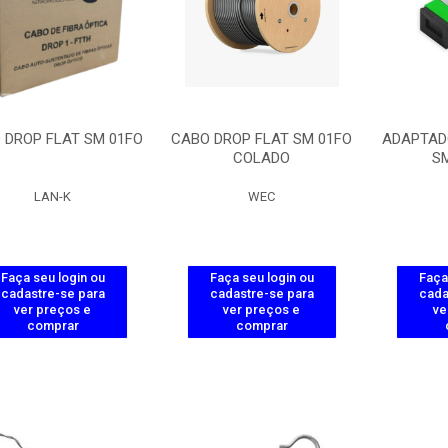
 DROP FLAT SM 01FO
CABO DROP FLAT SM 01FO
ADAPTAD
COLADO
S
LAN-K
WEC
Faça seu login ou
Faça seu login ou
Faça
cadastre-se para
cadastre-se para
cada
ver preços e
ver preços e
ve
comprar
comprar