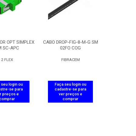
OR OPT SIMPLEX
CABO DROP-FIG-8-M-G SM
M SC-APC
02FO COG
2 FLEX
FIBRACEM
 seu login ou
Faça seu login ou
stre-se para
cadastre-se para
r preços e
ver preços e
comprar
comprar