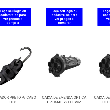
Faça seu login ou
Faça seu login ou
Faça
cadastre-se para
cadastre-se para
cada
ver preços e
ver preços e
ve
comprar
comprar
ADOR PRETO P/ CABO
CAIXA DE EMENDA OPTICA
CAIXA DE
UTP
OPTIMAL 72 FO SVM
FO D