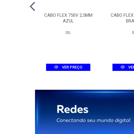
TOR TRI MDW-C
CABO FLEX 750V 2,5MM
CABO FLEX
A 3KA
AZUL
BR
WEG
SIL
S
R PREÇO
VER PREÇO
VE