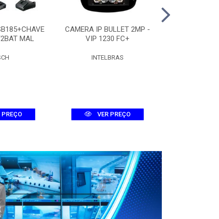
SB185+CHAVE
CAMERA IP BULLET 2MP -
CAMERA DOME
/2BAT MAL
VIP 1230 FC+
D 
SCH
INTELBRAS
INTEL
 PREÇO
VER PREÇO
VER