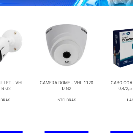
LLET - VHL
CAMERA DOME - VHL 1120
CABO COAX
 B G2
D G2
0,4/2,5
LBRAS
INTELBRAS
LA