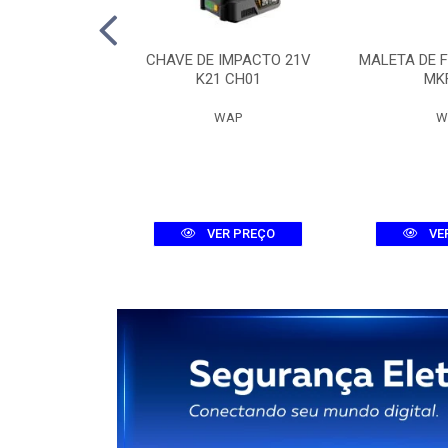
 DIG. MHDX
CHAVE DE IMPACTO 21V
MALETA DE 
-C DUAL
K21 CH01
MK
ELBRAS
WAP
W
R PREÇO
VER PREÇO
VE