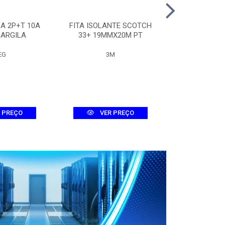
A 2P+T 10A
FITA ISOLANTE SCOTCH
QUADRO 
 ARGILA
33+ 19MMX20M PT
METALICO 30
EG
3M
LUMEP
 PREÇO
VER PREÇO
VER