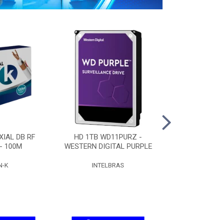
IAL DB RF
HD 1TB WD11PURZ -
HD 2TB WD
 - 100M
WESTERN DIGITAL PURPLE
WESTERN DIG
N-K
INTELBRAS
INTEL