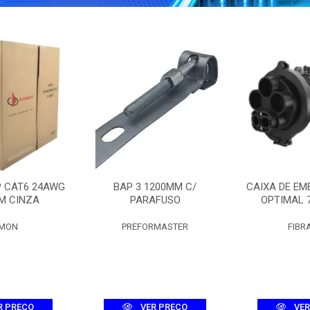
P CAT6 24AWG
BAP 3 1200MM C/
CAIXA DE EM
M CINZA
PARAFUSO
OPTIMAL 
EMON
PREFORMASTER
FIBR
R PREÇO
VER PREÇO
VER