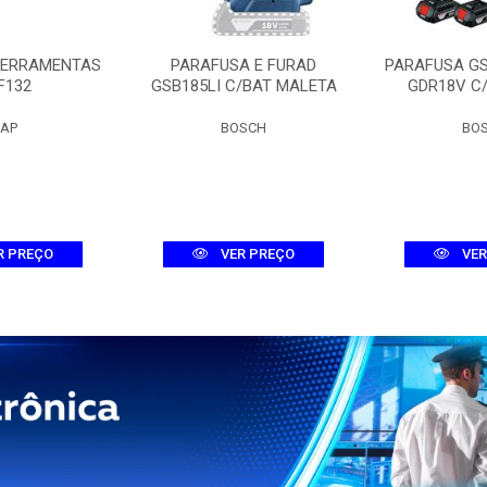
FERRAMENTAS
PARAFUSA E FURAD
PARAFUSA G
F132
GSB185LI C/BAT MALETA
GDR18V C
AP
BOSCH
BO
R PREÇO
VER PREÇO
VER