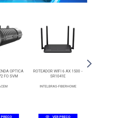
ENDA OPTICA
ROTEADOR WIFI 6 AX 1500 -
CAIXA CT
72 FO SVM
SR1041E
C/SPLITTER 
ACEM
INTELBRAS-FIBERHOME
FIBR
 PREÇO
VER PREÇO
VER