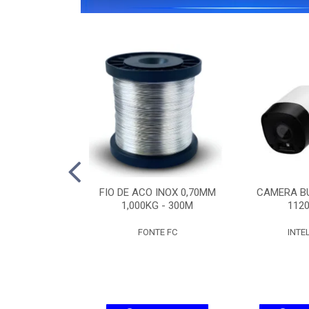
IPW 1300 MINI
FIO DE ACO INOX 0,70MM
CAMERA BU
SD
1,000KG - 300M
1120
ELBRAS
FONTE FC
INTE