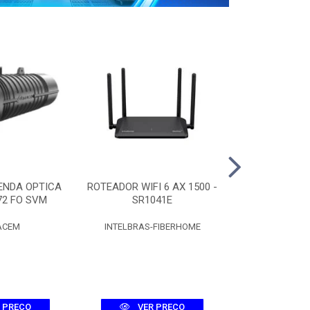
ENDA OPTICA
ROTEADOR WIFI 6 AX 1500 -
CAIXA CT
72 FO SVM
SR1041E
C/SPLITTER 
ACEM
INTELBRAS-FIBERHOME
FIBR
 PREÇO
VER PREÇO
VER