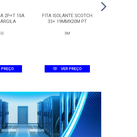
A 2P+T 10A
FITA ISOLANTE SCOTCH
QUADRO 
 ARGILA
33+ 19MMX20M PT
METALICO 30
EG
3M
LUMEP
 PREÇO
VER PREÇO
VER