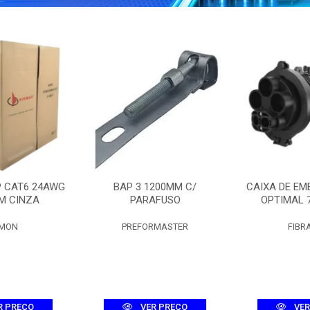
P CAT6 24AWG
BAP 3 1200MM C/
CAIXA DE EM
M CINZA
PARAFUSO
OPTIMAL 
EMON
PREFORMASTER
FIBR
R PREÇO
VER PREÇO
VER