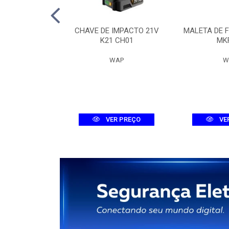
 DIG. MHDX
CHAVE DE IMPACTO 21V
MALETA DE 
-C DUAL
K21 CH01
MK
ELBRAS
WAP
W
R PREÇO
VER PREÇO
VE