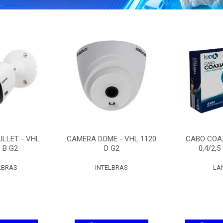
LLET - VHL
CAMERA DOME - VHL 1120
CABO COAX
 B G2
D G2
0,4/2,5
LBRAS
INTELBRAS
LA