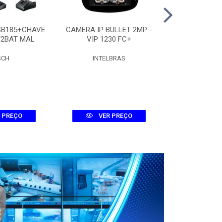
SB185+CHAVE
CAMERA IP BULLET 2MP -
CAMERA DOME
/2BAT MAL
VIP 1230 FC+
D 
SCH
INTELBRAS
INTEL
 PREÇO
VER PREÇO
VER