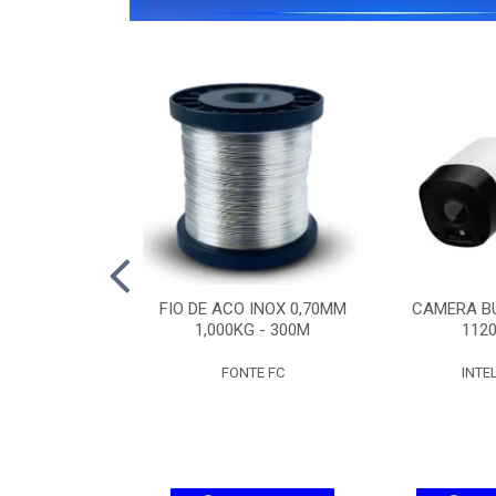
IPW 1300 MINI
FIO DE ACO INOX 0,70MM
CAMERA BU
SD
1,000KG - 300M
1120
ELBRAS
FONTE FC
INTE