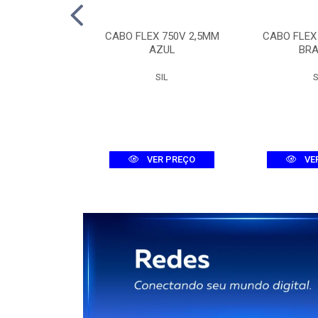
TOR TRI MDW-C
CABO FLEX 750V 2,5MM
CABO FLEX
A 3KA
AZUL
BR
WEG
SIL
S
R PREÇO
VER PREÇO
VE