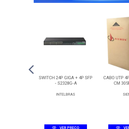
O 12F SM ASU-
SWITCH 24P GIGA + 4P SFP
CABO UTP 4
R (3KM)
- S2328G-A
CM 305
UMEC
INTELBRAS
SI
R PREÇO
VER PREÇO
VE