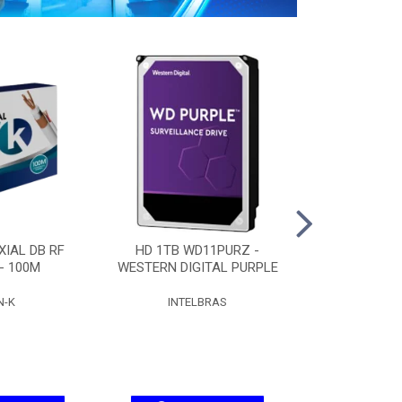
IAL DB RF
HD 1TB WD11PURZ -
HD 2TB WD
 - 100M
WESTERN DIGITAL PURPLE
WESTERN DIG
N-K
INTELBRAS
INTEL