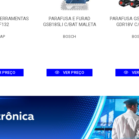
FERRAMENTAS
PARAFUSA E FURAD
PARAFUSA G
F132
GSB185LI C/BAT MALETA
GDR18V C
AP
BOSCH
BO
R PREÇO
VER PREÇO
VER