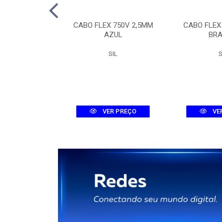
TOR TRI MDW-C
CABO FLEX 750V 2,5MM
CABO FLEX
A 3KA
AZUL
BR
WEG
SIL
S
R PREÇO
VER PREÇO
VE