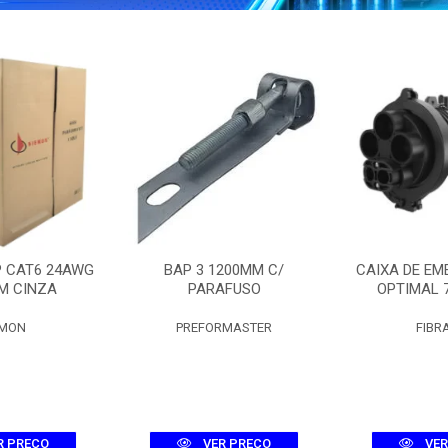
P CAT6 24AWG
BAP 3 1200MM C/
CAIXA DE EM
M CINZA
PARAFUSO
OPTIMAL 
EMON
PREFORMASTER
FIBR
R PREÇO
VER PREÇO
VER