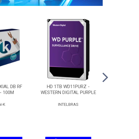
IAL DB RF
HD 1TB WD11PURZ -
HD 2TB WD
 - 100M
WESTERN DIGITAL PURPLE
WESTERN DIG
N-K
INTELBRAS
INTEL