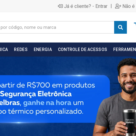
|
Já é cliente? - Entrar
Não é 
NICA
REDES
ENERGIA
CONTROLE DE ACESSOS
FERRAMEN