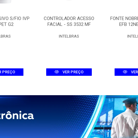
IVO S/FIO IVP
CONTROLADOR ACESSO
FONTE NOBRE
PET G2
FACIAL - SS 3532 MF
EFB 12N
LBRAS
INTELBRAS
INTE
R PREÇO
VER PREÇO
VER