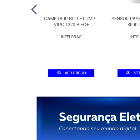
 DE LINHA
CAMERA IP BULLET 2MP -
SENSOR PASS
CA FXO 8000
VIPC 1220 B FC+
8000 
ELBRAS
INTELBRAS
INTE
R PREÇO
VER PREÇO
VE