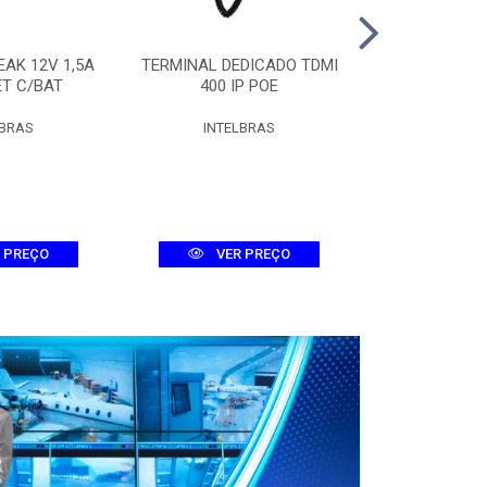
AK 12V 1,5A
TERMINAL DEDICADO TDMI
NOBREAK ATTI
ET C/BAT
400 IP POE
BI
LBRAS
INTELBRAS
INTEL
 PREÇO
VER PREÇO
VER