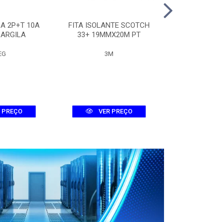
A 2P+T 10A
FITA ISOLANTE SCOTCH
QUADRO 
 ARGILA
33+ 19MMX20M PT
METALICO 30
EG
3M
LUMEP
 PREÇO
VER PREÇO
VER