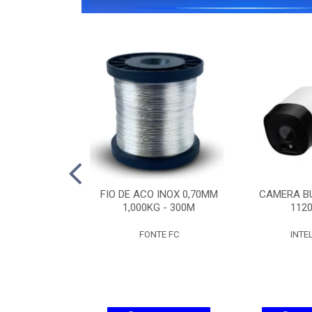
IPW 1300 MINI
FIO DE ACO INOX 0,70MM
CAMERA BU
SD
1,000KG - 300M
1120
ELBRAS
FONTE FC
INTE