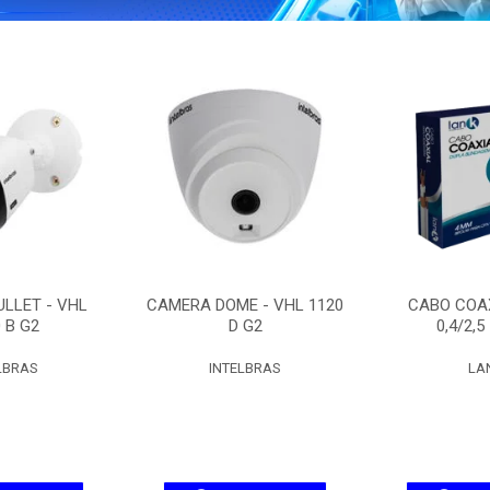
LLET - VHL
CAMERA DOME - VHL 1120
CABO COAX
 B G2
D G2
0,4/2,5
LBRAS
INTELBRAS
LA