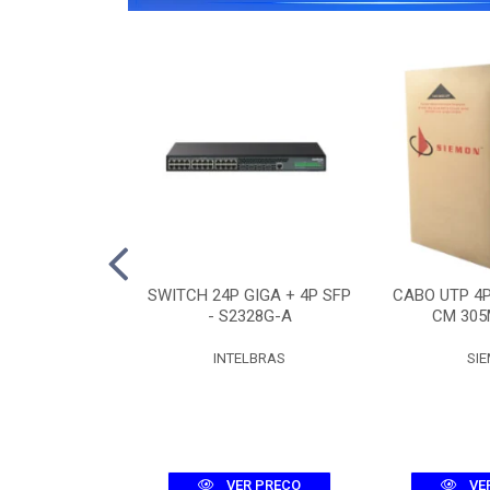
O 12F SM ASU-
SWITCH 24P GIGA + 4P SFP
CABO UTP 4
R (3KM)
- S2328G-A
CM 305
UMEC
INTELBRAS
SI
R PREÇO
VER PREÇO
VE