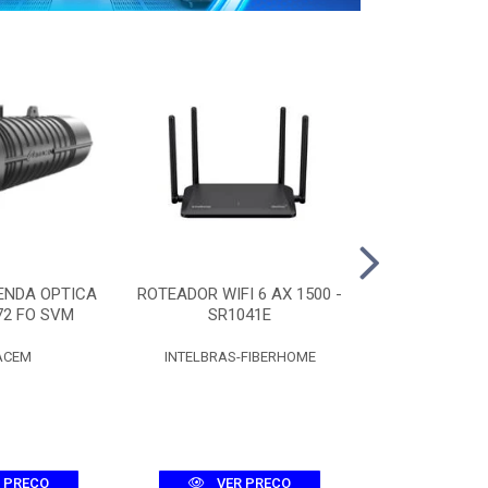
ENDA OPTICA
ROTEADOR WIFI 6 AX 1500 -
CAIXA CT
72 FO SVM
SR1041E
C/SPLITTER 
ACEM
INTELBRAS-FIBERHOME
FIBR
 PREÇO
VER PREÇO
VER