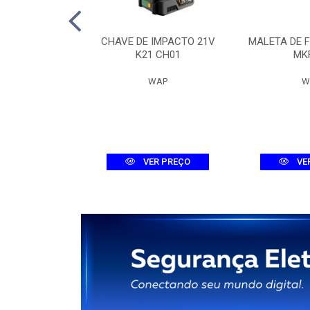
 DIG. MHDX
CHAVE DE IMPACTO 21V
MALETA DE 
-C DUAL
K21 CH01
MK
ELBRAS
WAP
W
R PREÇO
VER PREÇO
VE