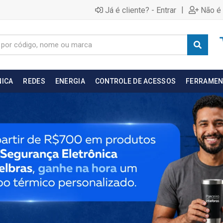
|
Já é cliente? - Entrar
Não é 
NICA
REDES
ENERGIA
CONTROLE DE ACESSOS
FERRAMEN