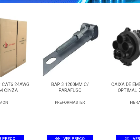
P CAT6 24AWG
BAP 3 1200MM C/
CAIXA DE EM
M CINZA
PARAFUSO
OPTIMAL 
EMON
PREFORMASTER
FIBR
R PREÇO
VER PREÇO
VER