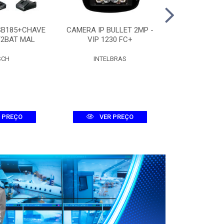
SB185+CHAVE
CAMERA IP BULLET 2MP -
CAMERA DOME
/2BAT MAL
VIP 1230 FC+
D 
SCH
INTELBRAS
INTEL
 PREÇO
VER PREÇO
VER