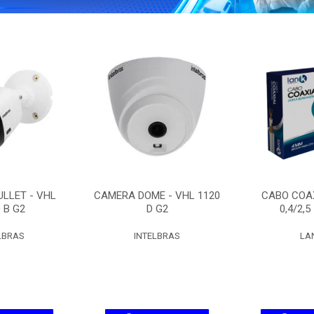
LLET - VHL
CAMERA DOME - VHL 1120
CABO COAX
 B G2
D G2
0,4/2,5
LBRAS
INTELBRAS
LA