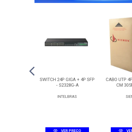
O 12F SM ASU-
SWITCH 24P GIGA + 4P SFP
CABO UTP 4
R (3KM)
- S2328G-A
CM 305
UMEC
INTELBRAS
SI
R PREÇO
VER PREÇO
VE