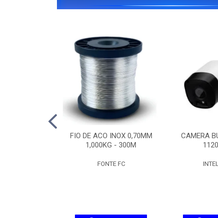
IPW 1300 MINI
FIO DE ACO INOX 0,70MM
CAMERA BU
SD
1,000KG - 300M
1120
ELBRAS
FONTE FC
INTE