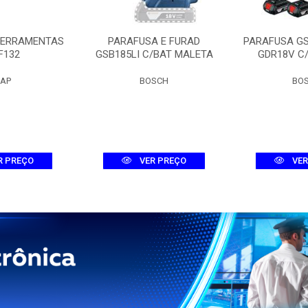
FERRAMENTAS
PARAFUSA E FURAD
PARAFUSA G
F132
GSB185LI C/BAT MALETA
GDR18V C
AP
BOSCH
BO
R PREÇO
VER PREÇO
VER