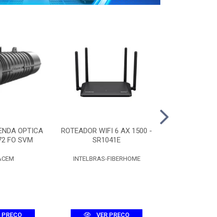
ENDA OPTICA
ROTEADOR WIFI 6 AX 1500 -
CAIXA CT
72 FO SVM
SR1041E
C/SPLITTER 
ACEM
INTELBRAS-FIBERHOME
FIBR
 PREÇO
VER PREÇO
VER