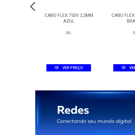
TOR TRI MDW-C
CABO FLEX 750V 2,5MM
CABO FLEX
A 3KA
AZUL
BR
WEG
SIL
S
R PREÇO
VER PREÇO
VE