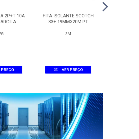
A 2P+T 10A
FITA ISOLANTE SCOTCH
QUADRO 
 ARGILA
33+ 19MMX20M PT
METALICO 30
EG
3M
LUMEP
 PREÇO
VER PREÇO
VER