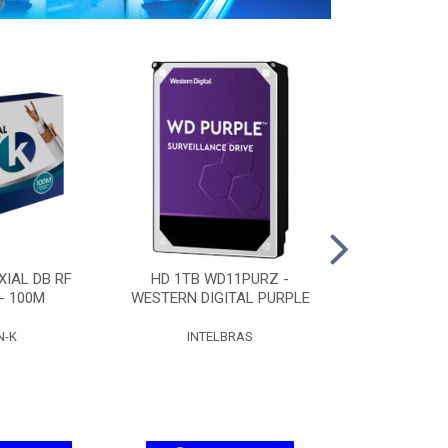
IAL DB RF
HD 1TB WD11PURZ -
HD 2TB WD
 - 100M
WESTERN DIGITAL PURPLE
WESTERN DIG
N-K
INTELBRAS
INTEL