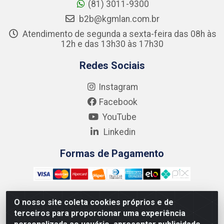
(81) 3011-9300
b2b@kgmlan.com.br
Atendimento de segunda a sexta-feira das 08h às
12h e das 13h30 às 17h30
Redes Sociais
Instagram
Facebook
YouTube
Linkedin
Formas de Pagamento
O nosso site coleta cookies próprios e de
terceiros para proporcionar uma experiência
Kgmlan Distribuidora LTDA - CNPJ 18.217.682/0001-54 - Rua