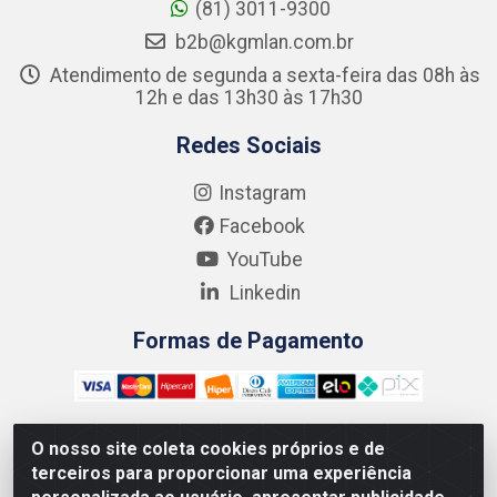
(81) 3011-9300
b2b@kgmlan.com.br
Atendimento de segunda a sexta-feira das 08h às
12h e das 13h30 às 17h30
Redes Sociais
Instagram
Facebook
YouTube
Linkedin
Formas de Pagamento
O nosso site coleta cookies próprios e de
terceiros para proporcionar uma experiência
Kgmlan Distribuidora LTDA - CNPJ 18.217.682/0001-54 - Rua