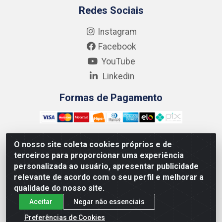
Redes Sociais
Instagram
Facebook
YouTube
Linkedin
Formas de Pagamento
O nosso site coleta cookies próprios e de
terceiros para proporcionar uma experiência
Kgmlan Distribuidora LTDA - CNPJ 18.217.682/0001-54 -
personalizada ao usuário, apresentar publicidade
Rua Pedro de Barros Cavalcante, 58 - Bultrins, Olinda/PE
relevante de acordo com o seu perfil e melhorar a
- CEP 53320-110
qualidade do nosso site.
Aceitar
Negar não essenciais
Preferências de Cookies