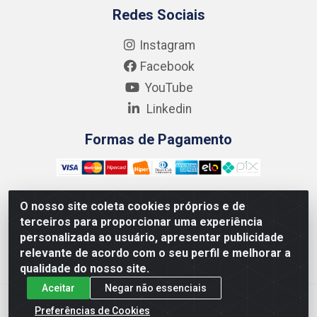
Redes Sociais
Instagram
Facebook
YouTube
Linkedin
Formas de Pagamento
O nosso site coleta cookies próprios e de
terceiros para proporcionar uma experiência
Kgmlan Distribuidora LTDA - CNPJ 18.217.682/0001-54 -
personalizada ao usuário, apresentar publicidade
Rua Pedro de Barros Cavalcante, 58 - Bultrins, Olinda/PE
relevante de acordo com o seu perfil e melhorar a
- CEP 53320-110
qualidade do nosso site.
Aceitar
Negar não essenciais
Preferências de Cookies