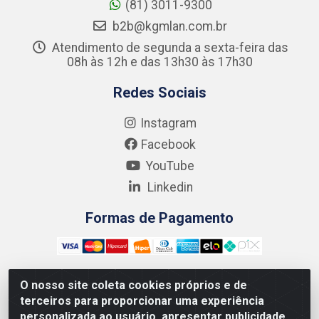
(81) 3011-9300
b2b@kgmlan.com.br
Atendimento de segunda a sexta-feira das
08h às 12h e das 13h30 às 17h30
Redes Sociais
Instagram
Facebook
YouTube
Linkedin
Formas de Pagamento
O nosso site coleta cookies próprios e de
terceiros para proporcionar uma experiência
Kgmlan Distribuidora LTDA - CNPJ 18.217.682/0001-54 -
personalizada ao usuário, apresentar publicidade
Rua Pedro de Barros Cavalcante, 58 - Bultrins, Olinda/PE