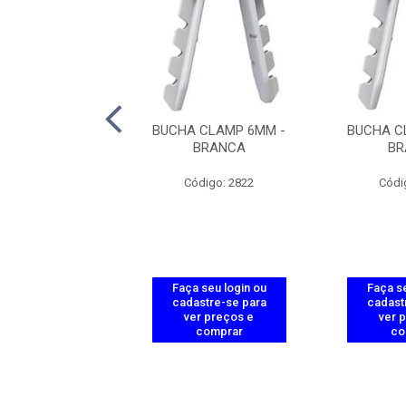
 CLAMP 8MM -
BUCHA CLAMP 6MM -
BUCHA C
BRANCA
BRANCA
BR
ódigo: 2836
Código: 2822
Códi
 seu login ou
Faça seu login ou
Faça se
astre-se para
cadastre-se para
cadast
er preços e
ver preços e
ver 
comprar
comprar
co