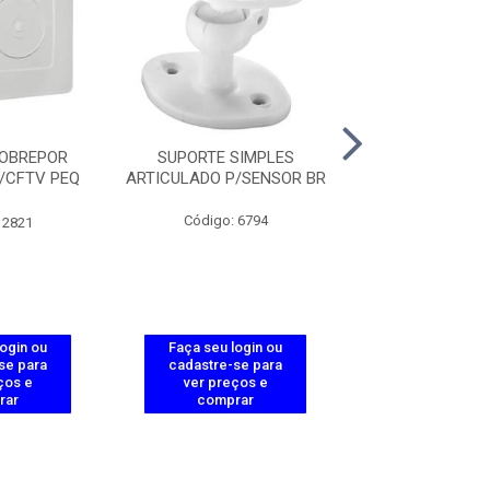
SOBREPOR
SUPORTE SIMPLES
BUCHA CLAMP
/CFTV PEQ
ARTICULADO P/SENSOR BR
BRANC
R
Código: 6794
Código: 28
 2821
login ou
Faça seu login ou
Faça seu log
se para
cadastre-se para
cadastre-se 
ços e
ver preços e
ver preços
rar
comprar
comprar