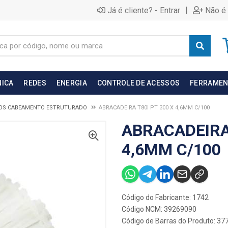
|
Já é cliente? - Entrar
Não é 
NICA
REDES
ENERGIA
CONTROLE DE ACESSOS
FERRAMEN
OS CABEAMENTO ESTRUTURADO
ABRACADEIRA T80I PT 300 X 4,6MM C/100
ABRACADEIRA 
4,6MM C/100
Código do Fabricante: 1742
Código NCM: 39269090
Código de Barras do Produto: 37