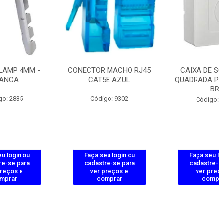
LAMP 4MM -
CONECTOR MACHO RJ45
CAIXA DE 
ANCA
CAT5E AZUL
QUADRADA P
B
go: 2835
Código: 9302
Código:
u login ou
Faça seu login ou
Faça seu 
re-se para
cadastre-se para
cadastre-
preços e
ver preços e
ver pre
mprar
comprar
comp