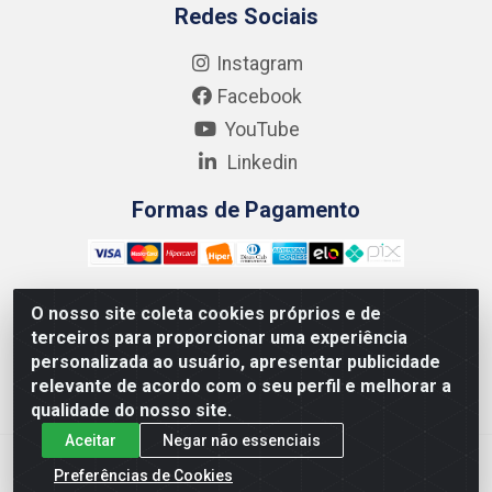
Redes Sociais
Instagram
Facebook
YouTube
Linkedin
Formas de Pagamento
O nosso site coleta cookies próprios e de
terceiros para proporcionar uma experiência
Kgmlan Distribuidora LTDA - CNPJ 18.217.682/0001-54 -
personalizada ao usuário, apresentar publicidade
Rua Pedro de Barros Cavalcante, 58 - Bultrins, Olinda/PE
relevante de acordo com o seu perfil e melhorar a
- CEP 53320-110
qualidade do nosso site.
Aceitar
Negar não essenciais
Preferências de Cookies