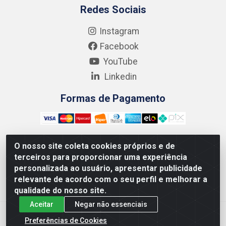
Redes Sociais
Instagram
Facebook
YouTube
Linkedin
Formas de Pagamento
O nosso site coleta cookies próprios e de
terceiros para proporcionar uma experiência
Kgmlan Distribuidora LTDA - CNPJ 18.217.682/0001-54 -
personalizada ao usuário, apresentar publicidade
Rua Pedro de Barros Cavalcante, 58 - Bultrins, Olinda/PE
relevante de acordo com o seu perfil e melhorar a
- CEP 53320-110
qualidade do nosso site.
Aceitar
Negar não essenciais
Preferências de Cookies