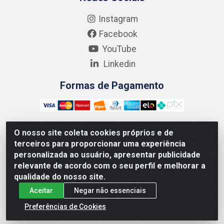
Instagram
Facebook
YouTube
Linkedin
Formas de Pagamento
O nosso site coleta cookies próprios e de
terceiros para proporcionar uma experiência
Kgmlan Distribuidora LTDA - CNPJ 18.217.682/0001-54 -
personalizada ao usuário, apresentar publicidade
Rua Pedro de Barros Cavalcante, 58 - Bultrins, Olinda/PE
relevante de acordo com o seu perfil e melhorar a
- CEP 53320-110
qualidade do nosso site.
Aceitar
Negar não essenciais
Preferências de Cookies