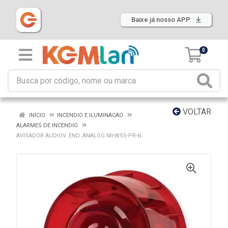
Baixe já nosso APP
0
VOLTAR
INÍCIO
INCENDIO E ILUMINACAO
ALARMES DE INCENDIO
AVISADOR AUDIOV. END. ANALOG MI-WSS-PR-N