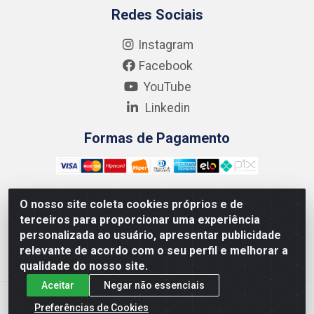
Redes Sociais
Instagram
Facebook
YouTube
Linkedin
Formas de Pagamento
O nosso site coleta cookies próprios e de
terceiros para proporcionar uma experiência
Kgmlan Distribuidora LTDA - CNPJ 18.217.682/0001-54 -
personalizada ao usuário, apresentar publicidade
Rua Pedro de Barros Cavalcante, 58 - Bultrins, Olinda/PE
relevante de acordo com o seu perfil e melhorar a
- CEP 53320-110
qualidade do nosso site.
Aceitar
Negar não essenciais
Preferências de Cookies