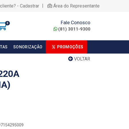
|
cliente? - Cadastrar
Área do Representante
Fale Conosco
0
(81) 3011-9300
TAS
SONORIZAÇÃO
PROMOÇÕES
VOLTAR
220A
IA)
897154295009