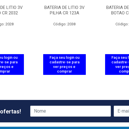
DE LITIO 3V
BATERIA DE LITIO 3V
BATERIA DE
 CR 2032
PILHA CR 123A
BOTAO C
go: 2028
Código: 2038
Código:
u login ou
Faça seu login ou
Faça seu 
re-se para
cadastre-se para
cadastre-
preços e
ver preços e
ver pre
mprar
comprar
comp
ofertas!