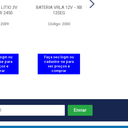
 LITIO 3V
BATERIA VRLA 12V - XB
BATERIA VRLA 12
R 2450
12SEG
XB 121
 2039
Código: 2030
Código: 20
login ou
Faça seu login ou
Faça seu log
se para
cadastre-se para
cadastre-se 
ços e
ver preços e
ver preços
rar
comprar
comprar