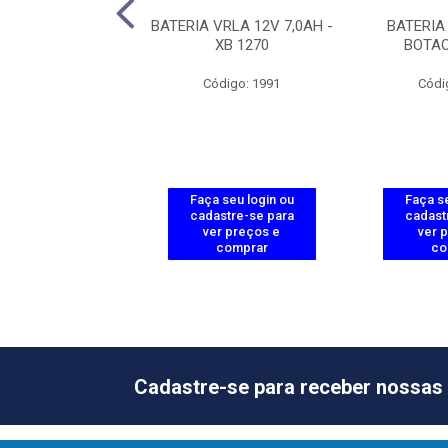
VRLA 12V 1,2AH -
BATERIA VRLA 12V 7,0AH -
BATERIA 
XB 1212
XB 1270
BOTAO
ódigo: 2022
Código: 1991
Códi
 seu login ou
Faça seu login ou
Faça se
astre-se para
cadastre-se para
cadast
er preços e
ver preços e
ver 
comprar
comprar
co
Cadastre-se para receber nossas 