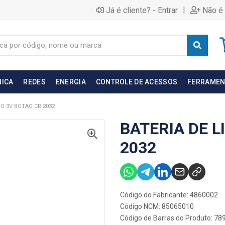
|
Já é cliente? - Entrar
Não é 
NICA
REDES
ENERGIA
CONTROLE DE ACESSOS
FERRAMEN
IO 3V BOTAO CR 2032
BATERIA DE L
2032
Código do Fabricante: 4860002
Código NCM: 85065010
Código de Barras do Produto: 7