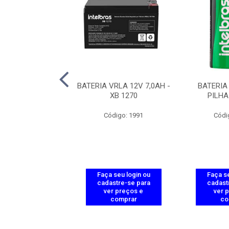
VRLA 12V 1,2AH -
BATERIA VRLA 12V 7,0AH -
BATERIA 
XB 1212
XB 1270
PILHA
ódigo: 2022
Código: 1991
Códi
 seu login ou
Faça seu login ou
Faça se
astre-se para
cadastre-se para
cadast
er preços e
ver preços e
ver 
comprar
comprar
co