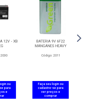
A 12V - XB
BATERIA 9V 6F22
BATERIA VRLA 12
EG
MANGANES HEAVY
XB 121
 2030
Código: 2011
Código: 20
login ou
Faça seu login ou
Faça seu log
se para
cadastre-se para
cadastre-se 
ços e
ver preços e
ver preços
rar
comprar
comprar