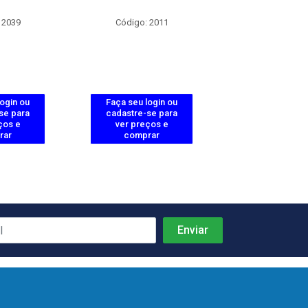
 2039
Código: 2011
Código: 20
login ou
Faça seu login ou
Faça seu log
se para
cadastre-se para
cadastre-se 
ços e
ver preços e
ver preços
rar
comprar
comprar