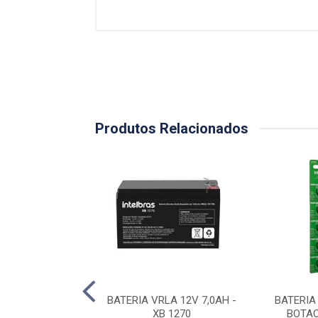
Produtos Relacionados
VRLA 12V 1,2AH -
BATERIA VRLA 12V 7,0AH -
BATERIA 
XB 1212
XB 1270
BOTAO