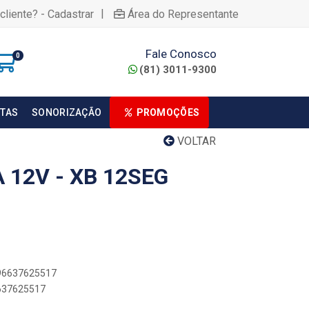
|
cliente? - Cadastrar
Área do Representante
Fale Conosco
0
(81) 3011-9300
TAS
SONORIZAÇÃO
PROMOÇÕES
VOLTAR
 12V - XB 12SEG
896637625517
6637625517