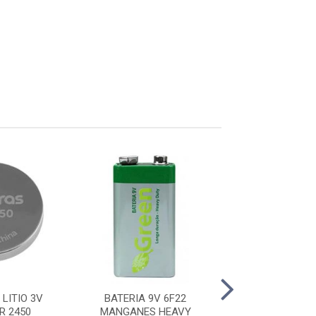
 LITIO 3V
BATERIA 9V 6F22
BATERIA VRLA 12
R 2450
MANGANES HEAVY
XB 121