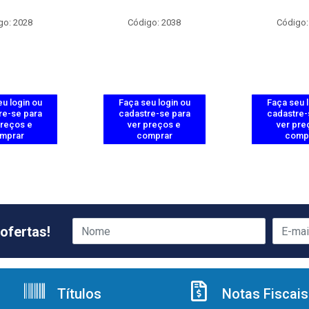
go: 2028
Código: 2038
Código:
u login ou
Faça seu login ou
Faça seu 
re-se para
cadastre-se para
cadastre-
preços e
ver preços e
ver pre
mprar
comprar
comp
ofertas!
Títulos
Notas Fiscais