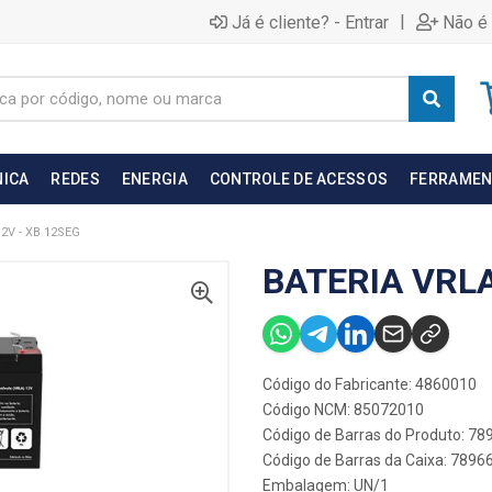
|
Já é cliente? - Entrar
Não é 
NICA
REDES
ENERGIA
CONTROLE DE ACESSOS
FERRAMEN
2V - XB 12SEG
BATERIA VRLA
Código do Fabricante: 4860010
Código NCM: 85072010
Código de Barras do Produto: 7
Código de Barras da Caixa: 789
Embalagem: UN/1