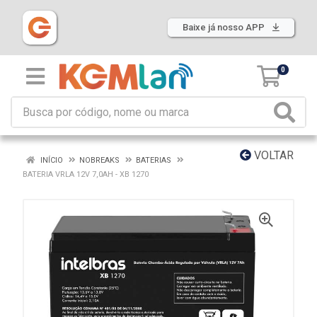
Baixe já nosso APP
0
VOLTAR
INÍCIO
NOBREAKS
BATERIAS
BATERIA VRLA 12V 7,0AH - XB 1270