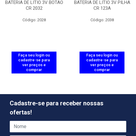
BATERIA DE LITIO 3V BOTAO
BATERIA DE LITIO 3V PILHA
CR 2032
CR 123A
Código: 2028
Código: 2038
Faça seu login ou
Faça seu login ou
cadastre-se para
cadastre-se para
ver preços e
ver preços e
comprar
comprar
Cadastre-se para receber nossas
ofertas!