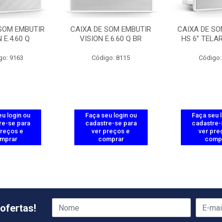
 SOM EMBUTIR
CAIXA DE SOM EMBUTIR
CAIXA DE SO
 E.4.60 Q
VISION E.6.60 Q BR
HS 6” TELA
go: 9163
Código: 8115
Código:
u login ou
Faça seu login ou
Faça seu 
re-se para
cadastre-se para
cadastre-
preços e
ver preços e
ver pre
mprar
comprar
comp
ofertas!