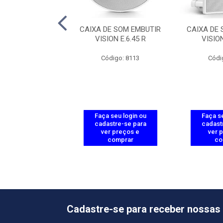
DE SOM REDONDA
CAIXA DE SOM EMBUTIR
CAIXA DE
R CS6” CX 50W
VISION E.6.45 R
VISION
ódigo: 6108
Código: 8113
Códi
 seu login ou
Faça seu login ou
Faça se
astre-se para
cadastre-se para
cadast
er preços e
ver preços e
ver 
comprar
comprar
co
Cadastre-se para receber nossas 