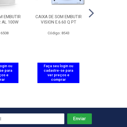
M EMBUTIR
CAIXA DE SOM EMBUTIR
CAIXA DE SOM 
R AL 100W
VISION E.6.60 Q PT
EMBUTIR CS6”
 6508
Código: 8543
Código: 61
login ou
Faça seu login ou
Faça seu log
se para
cadastre-se para
cadastre-se 
ços e
ver preços e
ver preços
rar
comprar
comprar