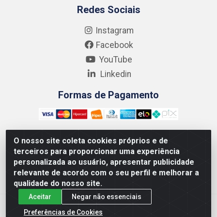
Redes Sociais
Instagram
Facebook
YouTube
Linkedin
Formas de Pagamento
O nosso site coleta cookies próprios e de
terceiros para proporcionar uma experiência
Kgmlan Distribuidora LTDA - CNPJ 18.217.682/0001-54 -
personalizada ao usuário, apresentar publicidade
Rua Pedro de Barros Cavalcante, 58 - Bultrins, Olinda/PE
relevante de acordo com o seu perfil e melhorar a
- CEP 53320-110
qualidade do nosso site.
Aceitar
Negar não essenciais
Preferências de Cookies