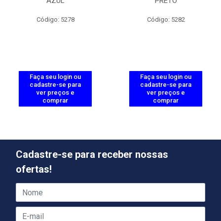
AZUL
PRETO
Código: 5278
Código: 5282
Faça seu login ou
Faça seu login ou
cadastre-se para
cadastre-se para
ver preços e
ver preços e
comprar
comprar
Cadastre-se para receber nossas
ofertas!