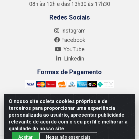
08h às 12h e das 13h30 às 17h30
Redes Sociais
Instagram
Facebook
YouTube
Linkedin
Formas de Pagamento
O nosso site coleta cookies próprios e de
terceiros para proporcionar uma experiência
Kgmlan Distribuidora LTDA - CNPJ 18.217.682/0001-54 -
personalizada ao usuário, apresentar publicidade
Rua Pedro de Barros Cavalcante, 58 - Bultrins, Olinda/PE
relevante de acordo com o seu perfil e melhorar a
- CEP 53320-110
qualidade do nosso site.
Aceitar
Negar não essenciais