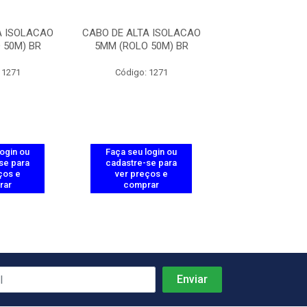
A ISOLACAO
CABO DE ALTA ISOLACAO
CABO DE ALTA 
 50M) BR
5MM (ROLO 50M) BR
5MM (ROLO 5
 1271
Código: 1271
Código: 12
login ou
Faça seu login ou
Faça seu log
se para
cadastre-se para
cadastre-se 
ços e
ver preços e
ver preços
rar
comprar
comprar