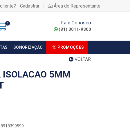
|
cliente? - Cadastrar
Área do Representante
Fale Conosco
0
(81) 3011-9300
TAS
SONORIZAÇÃO
PROMOÇÕES
VOLTAR
A ISOLACAO 5MM
T
898918399599