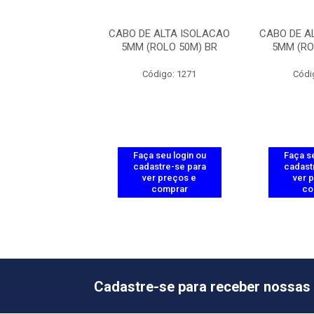
 ALTA ISOLACAO
CABO DE ALTA ISOLACAO
CABO DE A
ROLO 50M) BR
5MM (ROLO 50M) BR
5MM (RO
ódigo: 1271
Código: 1271
Códi
 seu login ou
Faça seu login ou
Faça se
astre-se para
cadastre-se para
cadast
er preços e
ver preços e
ver 
comprar
comprar
co
Cadastre-se para receber nossas 