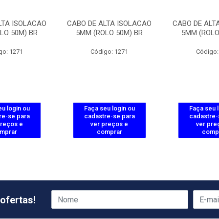
LTA ISOLACAO
CABO DE ALTA ISOLACAO
CABO DE ALT
LO 50M) BR
5MM (ROLO 50M) BR
5MM (ROLO
go: 1271
Código: 1271
Código:
u login ou
Faça seu login ou
Faça seu 
re-se para
cadastre-se para
cadastre-
preços e
ver preços e
ver pre
mprar
comprar
comp
ofertas!