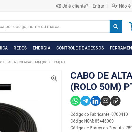
|
Já é cliente? - Entrar
Não é 
NICA
REDES
ENERGIA
CONTROLE DE ACESSOS
FERRAMEN
O DE ALTA ISOLACAO 5MM (ROLO 50M) PT
CABO DE ALT
(ROLO 50M) P
Código do Fabricante: 0700410
Código NCM: 85446000
Código de Barras do Produto: 7