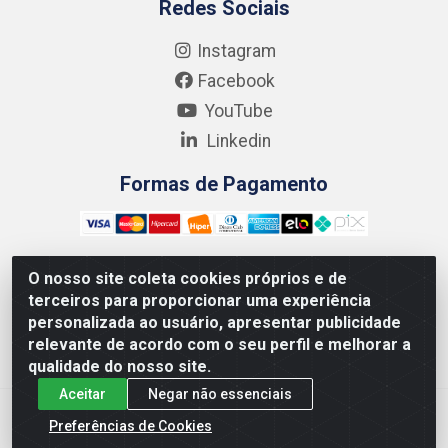
Redes Sociais
Instagram
Facebook
YouTube
Linkedin
Formas de Pagamento
O nosso site coleta cookies próprios e de
terceiros para proporcionar uma experiência
Kgmlan Distribuidora LTDA - CNPJ 18.217.682/0001-54 -
personalizada ao usuário, apresentar publicidade
Rua Pedro de Barros Cavalcante, 58 - Bultrins, Olinda/PE
relevante de acordo com o seu perfil e melhorar a
- CEP 53320-110
qualidade do nosso site.
Aceitar
Negar não essenciais
Preferências de Cookies