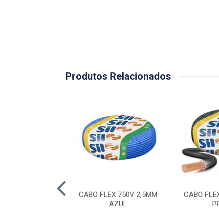
Produtos Relacionados
LEX 750V 2,5MM
CABO FLEX 750V 2,5MM
CABO FLE
ERMELHO
AZUL
P