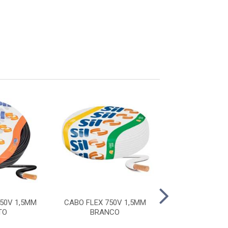
50V 1,5MM
CABO FLEX 750V 1,5MM
CABO FLEX 750
TO
BRANCO
VERMEL