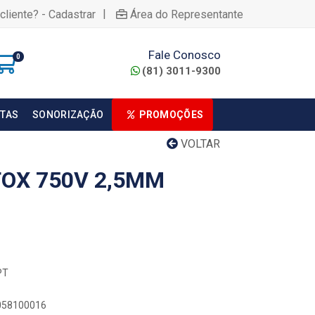
|
cliente? - Cadastrar
Área do Representante
Fale Conosco
0
(81) 3011-9300
TAS
SONORIZAÇÃO
PROMOÇÕES
VOLTAR
TOX 750V 2,5MM
PT
0058100016