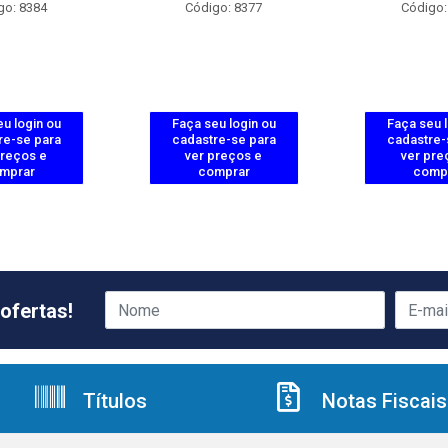
go: 8384
Código: 8377
Código:
u login ou
Faça seu login ou
Faça seu 
re-se para
cadastre-se para
cadastre-
preços e
ver preços e
ver pre
mprar
comprar
comp
ofertas!
Títulos
Notas Fiscais