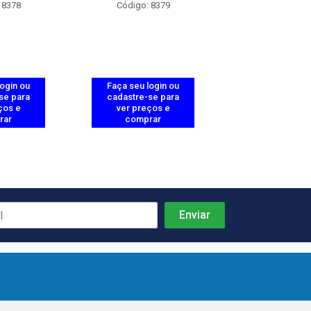
 8378
Código: 8379
Código: 83
login ou
Faça seu login ou
Faça seu log
se para
cadastre-se para
cadastre-se 
ços e
ver preços e
ver preços
rar
comprar
comprar