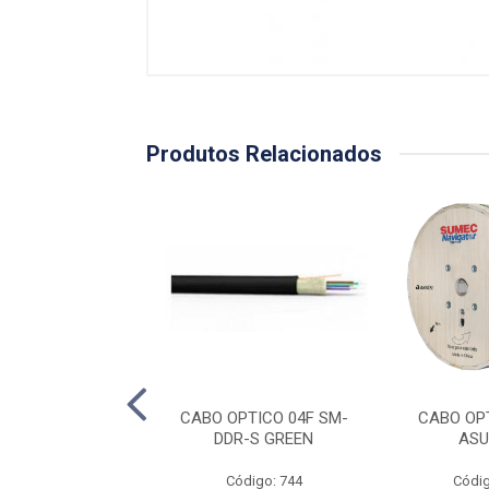
Produtos Relacionados
TICO 04F SM-UT
CABO OPTICO 04F SM-
CABO OP
COG
DDR-S GREEN
ASU
ódigo: 740
Código: 744
Códig