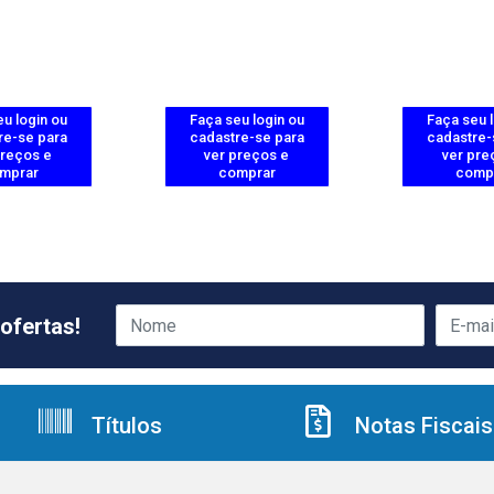
u login ou
Faça seu login ou
Faça seu 
re-se para
cadastre-se para
cadastre-
preços e
ver preços e
ver pre
mprar
comprar
comp
ofertas!
Títulos
Notas Fiscais