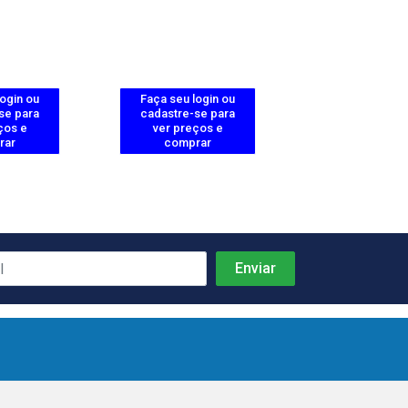
login ou
Faça seu login ou
Faça seu log
se para
cadastre-se para
cadastre-se 
ços e
ver preços e
ver preços
rar
comprar
comprar