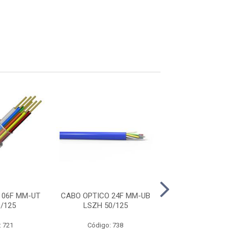
 06F MM-UT
CABO OPTICO 24F MM-UB
CABO OPTICO 0
/125
LSZH 50/125
COG
: 721
Código: 738
Código: 7