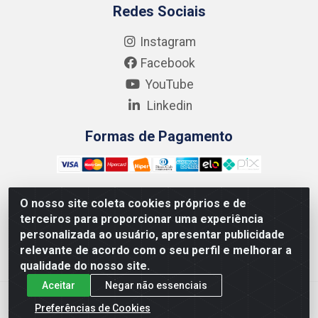
Redes Sociais
Instagram
Facebook
YouTube
Linkedin
Formas de Pagamento
O nosso site coleta cookies próprios e de
terceiros para proporcionar uma experiência
Kgmlan Distribuidora LTDA - CNPJ 18.217.682/0001-54 -
personalizada ao usuário, apresentar publicidade
Rua Pedro de Barros Cavalcante, 58 - Bultrins, Olinda/PE
relevante de acordo com o seu perfil e melhorar a
- CEP 53320-110
qualidade do nosso site.
Aceitar
Negar não essenciais
Preferências de Cookies