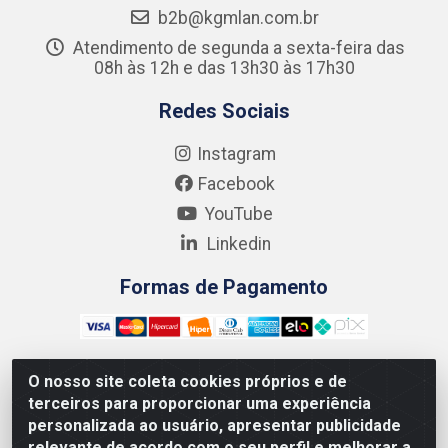
b2b@kgmlan.com.br
Atendimento de segunda a sexta-feira das
08h às 12h e das 13h30 às 17h30
Redes Sociais
Instagram
Facebook
YouTube
Linkedin
Formas de Pagamento
O nosso site coleta cookies próprios e de
terceiros para proporcionar uma experiência
Kgmlan Distribuidora LTDA - CNPJ 18.217.682/0001-54 -
personalizada ao usuário, apresentar publicidade
Rua Pedro de Barros Cavalcante, 58 - Bultrins, Olinda/PE
relevante de acordo com o seu perfil e melhorar a
- CEP 53320-110