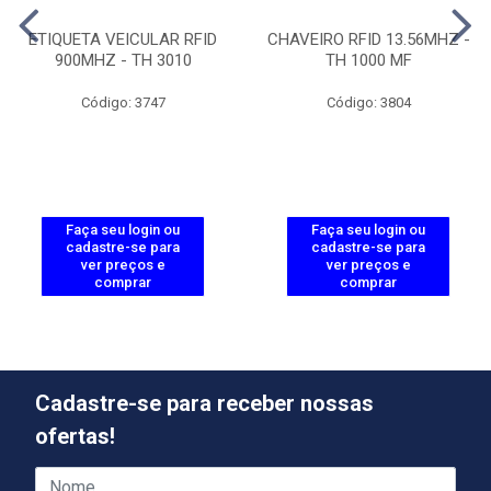
ETIQUETA VEICULAR RFID
CHAVEIRO RFID 13.56MHZ -
900MHZ - TH 3010
TH 1000 MF
Código: 3747
Código: 3804
Faça seu login ou
Faça seu login ou
cadastre-se para
cadastre-se para
ver preços e
ver preços e
comprar
comprar
Cadastre-se para receber nossas
ofertas!