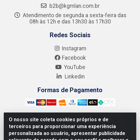
b2b@kgmlan.com.br
Atendimento de segunda a sexta-feira das
08h às 12h e das 13h30 às 17h30
Redes Sociais
Instagram
Facebook
YouTube
Linkedin
Formas de Pagamento
O nosso site coleta cookies próprios e de
terceiros para proporcionar uma experiência
Kgmlan Distribuidora LTDA - CNPJ 18.217.682/0001-54 -
personalizada ao usuário, apresentar publicidade
Rua Pedro de Barros Cavalcante, 58 - Bultrins, Olinda/PE
- CEP 53320-110