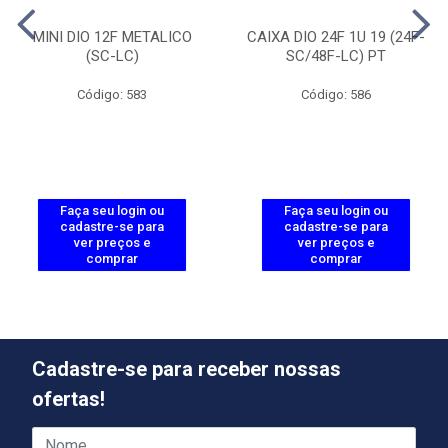
MINI DIO 12F METALICO
CAIXA DIO 24F 1U 19 (24F-
(SC-LC)
SC/48F-LC) PT
Código: 583
Código: 586
Faça seu login ou
Faça seu login ou
cadastre-se para
cadastre-se para
ver preços e
ver preços e
comprar
comprar
Cadastre-se para receber nossas
ofertas!