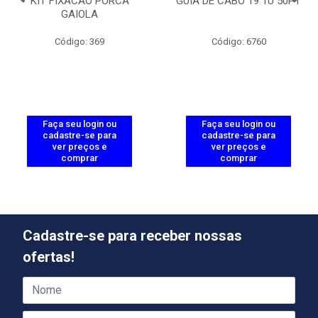
KIT FIXACAO PORCA
GUIA DE CABO 19 1U 50PT
GAIOLA
Código: 369
Código: 6760
Faça seu login ou
Faça seu login ou
cadastre-se para
cadastre-se para
ver preços e
ver preços e
comprar
comprar
Cadastre-se para receber nossas
ofertas!