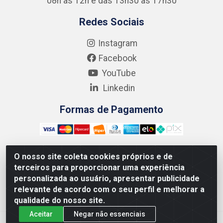
08h às 12h e das 13h30 às 17h30
Redes Sociais
Instagram
Facebook
YouTube
Linkedin
Formas de Pagamento
O nosso site coleta cookies próprios e de
terceiros para proporcionar uma experiência
Kgmlan Distribuidora LTDA - CNPJ 18.217.682/0001-54 -
personalizada ao usuário, apresentar publicidade
Rua Pedro de Barros Cavalcante, 58 - Bultrins, Olinda/PE
relevante de acordo com o seu perfil e melhorar a
- CEP 53320-110
qualidade do nosso site.
Aceitar
Negar não essenciais