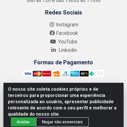
08h às 12h e das 13h30 às 17h30
Redes Sociais
Instagram
Facebook
YouTube
Linkedin
Formas de Pagamento
O nosso site coleta cookies próprios e de
terceiros para proporcionar uma experiência
Kgmlan Distribuidora LTDA - CNPJ 18.217.682/0001-54 -
personalizada ao usuário, apresentar publicidade
Rua Pedro de Barros Cavalcante, 58 - Bultrins, Olinda/PE
relevante de acordo com o seu perfil e melhorar a
- CEP 53320-110
qualidade do nosso site.
Aceitar
Negar não essenciais