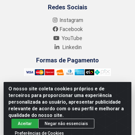
Redes Sociais
Instagram
Facebook
YouTube
Linkedin
Formas de Pagamento
O nosso site coleta cookies próprios e de
terceiros para proporcionar uma experiência
Kgmlan Distribuidora LTDA - CNPJ 18.217.682/0001-54 -
personalizada ao usuário, apresentar publicidade
Rua Pedro de Barros Cavalcante, 58 - Bultrins, Olinda/PE
relevante de acordo com o seu perfil e melhorar a
- CEP 53320-110
qualidade do nosso site.
Aceitar
Negar não essenciais
Preferências de Cookies