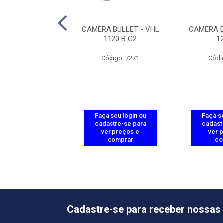
 BULLET - VHD
CAMERA BULLET - VHL
CAMERA B
1230 B G9
1120 B G2
1
ódigo: 9152
Código: 7271
Códi
 seu login ou
Faça seu login ou
Faça se
astre-se para
cadastre-se para
cadast
er preços e
ver preços e
ver 
comprar
comprar
co
Cadastre-se para receber nossas 