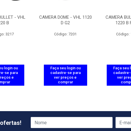
ULLET - VHL
CAMERA DOME - VHL 1120
CAMERA BUL
220 B
D G2
1220 B 
go: 3217
Código: 7201
Código:
u login ou
Faça seu login ou
Faça seu 
re-se para
cadastre-se para
cadastre-
preços e
ver preços e
ver pre
mprar
comprar
comp
ofertas!