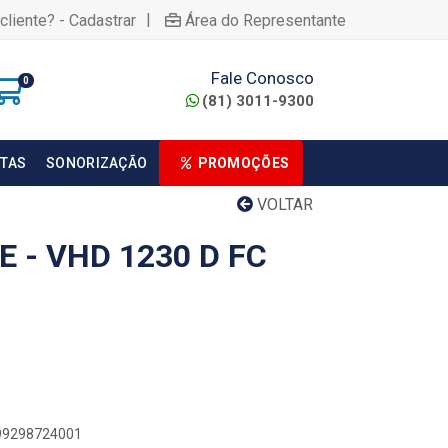
|
cliente? - Cadastrar
Área do Representante
Fale Conosco
0
(81) 3011-9300
TAS
SONORIZAÇÃO
PROMOÇÕES
VOLTAR
 - VHD 1230 D FC
899298724001