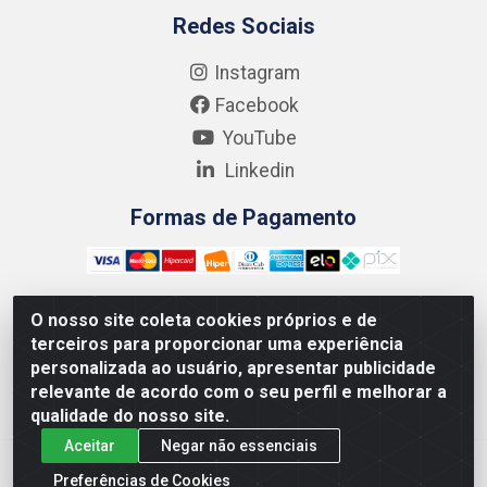
Redes Sociais
Instagram
Facebook
YouTube
Linkedin
Formas de Pagamento
O nosso site coleta cookies próprios e de
terceiros para proporcionar uma experiência
Kgmlan Distribuidora LTDA - CNPJ 18.217.682/0001-54 -
personalizada ao usuário, apresentar publicidade
Rua Pedro de Barros Cavalcante, 58 - Bultrins, Olinda/PE
relevante de acordo com o seu perfil e melhorar a
- CEP 53320-110
qualidade do nosso site.
Aceitar
Negar não essenciais
Preferências de Cookies