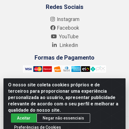
Redes Sociais
Instagram
Facebook
YouTube
Linkedin
Formas de Pagamento
O nosso site coleta cookies próprios e de
terceiros para proporcionar uma experiência
Kgmlan Distribuidora LTDA - CNPJ 18.217.682/0001-54 -
personalizada ao usuário, apresentar publicidade
Rua Pedro de Barros Cavalcante, 58 - Bultrins, Olinda/PE
relevante de acordo com o seu perfil e melhorar a
- CEP 53320-110
qualidade do nosso site.
Aceitar
Negar não essenciais
Preferências de Cookies