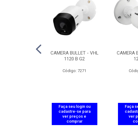
 BULLET - VHD
CAMERA BULLET - VHL
CAMERA B
1230 B G9
1120 B G2
1
ódigo: 9152
Código: 7271
Códi
 seu login ou
Faça seu login ou
Faça se
astre-se para
cadastre-se para
cadast
er preços e
ver preços e
ver 
comprar
comprar
co