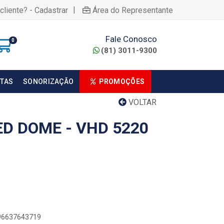
|
cliente? - Cadastrar
Área do Representante
Fale Conosco
0
(81) 3011-9300
TAS
SONORIZAÇÃO
PROMOÇÕES
VOLTAR
D DOME - VHD 5220
896637643719