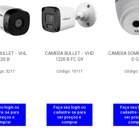
ULLET - VHL
CAMERA BULLET - VHD
CAMERA DOME 
220 B
1220 B FC G9
D G
go: 3217
Código: 10111
Código:
u login ou
Faça seu login ou
Faça seu 
re-se para
cadastre-se para
cadastre-
preços e
ver preços e
ver pre
mprar
comprar
comp