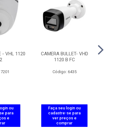
- VHL 1120
CAMERA BULLET- VHD
CAMERA BULLE
2
1120 B FC
1230 B G
 7201
Código: 6435
Código: 91
login ou
Faça seu login ou
Faça seu log
se para
cadastre-se para
cadastre-se 
ços e
ver preços e
ver preços
rar
comprar
comprar