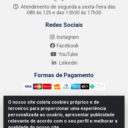
Atendimento de segunda a sexta-feira das
08h às 12h e das 13h30 às 17h30
Redes Sociais
Instagram
Facebook
YouTube
Linkedin
Formas de Pagamento
O nosso site coleta cookies próprios e de
terceiros para proporcionar uma experiência
Kgmlan Distribuidora LTDA - CNPJ 18.217.682/0001-54 -
personalizada ao usuário, apresentar publicidade
Rua Pedro de Barros Cavalcante, 58 - Bultrins, Olinda/PE
relevante de acordo com o seu perfil e melhorar a
- CEP 53320-110
qualidade do nosso site.