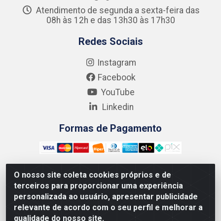
Atendimento de segunda a sexta-feira das
08h às 12h e das 13h30 às 17h30
Redes Sociais
Instagram
Facebook
YouTube
Linkedin
Formas de Pagamento
O nosso site coleta cookies próprios e de
terceiros para proporcionar uma experiência
Kgmlan Distribuidora LTDA - CNPJ 18.217.682/0001-54 -
personalizada ao usuário, apresentar publicidade
Rua Pedro de Barros Cavalcante, 58 - Bultrins, Olinda/PE
relevante de acordo com o seu perfil e melhorar a
- CEP 53320-110
qualidade do nosso site.