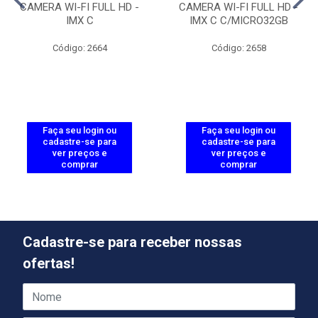
CAMERA WI-FI FULL HD -
CAMERA WI-FI FULL HD -
IMX C
IMX C C/MICRO32GB
Código: 2664
Código: 2658
Faça seu login ou
Faça seu login ou
cadastre-se para
cadastre-se para
ver preços e
ver preços e
comprar
comprar
Cadastre-se para receber nossas
ofertas!