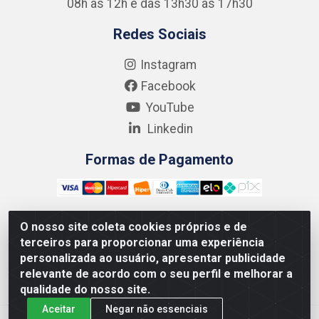
08h às 12h e das 13h30 às 17h30
Redes Sociais
Instagram
Facebook
YouTube
Linkedin
Formas de Pagamento
O nosso site coleta cookies próprios e de
terceiros para proporcionar uma experiência
Kgmlan Distribuidora LTDA - CNPJ 18.217.682/0001-54 -
personalizada ao usuário, apresentar publicidade
Rua Pedro de Barros Cavalcante, 58 - Bultrins, Olinda/PE
relevante de acordo com o seu perfil e melhorar a
- CEP 53320-110
qualidade do nosso site.
Aceitar
Negar não essenciais