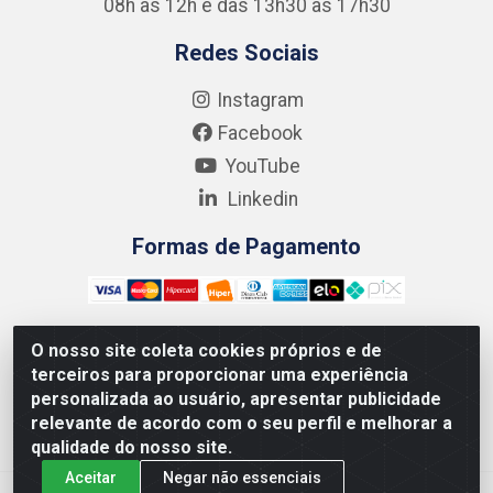
08h às 12h e das 13h30 às 17h30
Redes Sociais
Instagram
Facebook
YouTube
Linkedin
Formas de Pagamento
O nosso site coleta cookies próprios e de
terceiros para proporcionar uma experiência
Kgmlan Distribuidora LTDA - CNPJ 18.217.682/0001-54 -
personalizada ao usuário, apresentar publicidade
Rua Pedro de Barros Cavalcante, 58 - Bultrins, Olinda/PE
relevante de acordo com o seu perfil e melhorar a
- CEP 53320-110
qualidade do nosso site.
Aceitar
Negar não essenciais